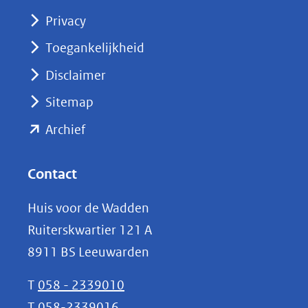
(opent
Privacy
in
nieuw
Toegankelijkheid
venster)
Disclaimer
(verwijst
Sitemap
naar
(opent
een
Archief
andere
in
website)
nieuw
Contact
venster)
Huis voor de Wadden
(verwijst
Ruiterskwartier 121 A
naar
8911 BS Leeuwarden
een
andere
T
058 - 2339010
website)
T
058-2339016