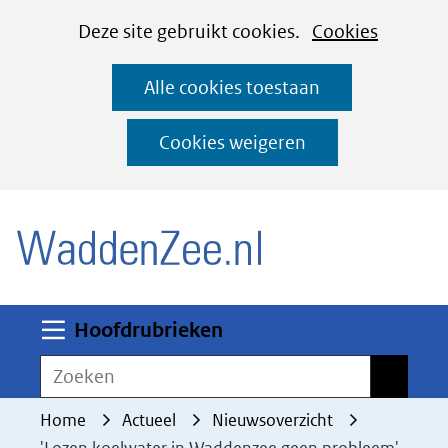
Cookies
Ga
Hier
Deze site gebruikt cookies.
Cookies
instellen
naar
kan
Alle cookies toestaan
de
het
inhoud
gebruik
Cookies weigeren
van
(naar homepage)
cookies
op
deze
website
worden
Uitklappen
Hoofdrubrieken
toegestaan
Zoeken
Zoeken
of
geweigerd.
Home
Actueel
Nieuwsoverzicht