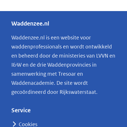
D
een
e
andere
l
Waddenzee.nl
website)
e
n
Waddenzee.nl is een website voor
o
waddenprofessionals en wordt ontwikkeld
p
en beheerd door de ministeries van LVVN en
L
I&W en de drie Waddenprovincies in
i
samenwerking met Tresoar en
n
Waddenacademie. De site wordt
k
gecoördineerd door Rijkswaterstaat.
e
d
Service
I
n
Cookies