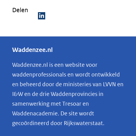
Delen
D
e
l
Waddenzee.nl
e
n
Waddenzee.nl is een website voor
o
waddenprofessionals en wordt ontwikkeld
p
en beheerd door de ministeries van LVVN en
L
I&W en de drie Waddenprovincies in
i
samenwerking met Tresoar en
n
Waddenacademie. De site wordt
k
gecoördineerd door Rijkswaterstaat.
e
d