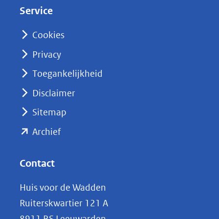
Service
I
n
Cookies
(opent
Privacy
in
nieuw
Toegankelijkheid
venster)
Disclaimer
(verwijst
Sitemap
naar
(opent
een
Archief
andere
in
website)
nieuw
Contact
venster)
Huis voor de Wadden
(verwijst
Ruiterskwartier 121 A
naar
8911 BS Leeuwarden