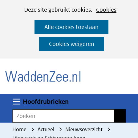
Cookies
Ga
Hier
Deze site gebruikt cookies.
Cookies
instellen
naar
kan
Alle cookies toestaan
de
het
inhoud
gebruik
Cookies weigeren
van
(naar homepage)
cookies
op
deze
website
worden
Uitklappen
Hoofdrubrieken
toegestaan
Zoeken
Zoeken
of
geweigerd.
Home
Actueel
Nieuwsoverzicht