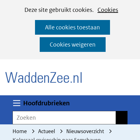
Cookies
Ga
Hier
Deze site gebruikt cookies.
Cookies
instellen
naar
kan
Alle cookies toestaan
de
het
inhoud
gebruik
Cookies weigeren
van
(naar homepage)
cookies
op
deze
website
worden
Uitklappen
Hoofdrubrieken
toegestaan
Zoeken
Zoeken
of
geweigerd.
Home
Actueel
Nieuwsoverzicht