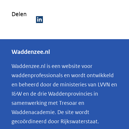
Delen
D
e
l
Waddenzee.nl
e
n
Waddenzee.nl is een website voor
o
waddenprofessionals en wordt ontwikkeld
p
en beheerd door de ministeries van LVVN en
L
I&W en de drie Waddenprovincies in
i
samenwerking met Tresoar en
n
Waddenacademie. De site wordt
k
gecoördineerd door Rijkswaterstaat.
e