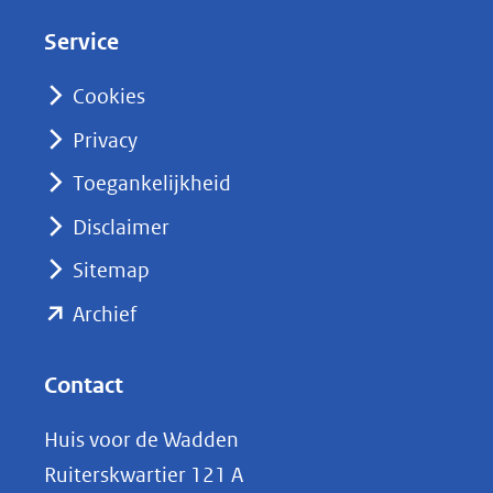
d
Service
I
n
Cookies
(opent
Privacy
in
nieuw
Toegankelijkheid
venster)
Disclaimer
(verwijst
Sitemap
naar
(opent
een
Archief
andere
in
website)
nieuw
Contact
venster)
Huis voor de Wadden
(verwijst
Ruiterskwartier 121 A
naar