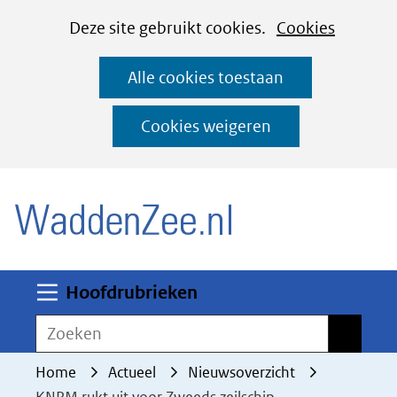
Cookies
Ga
Hier
Deze site gebruikt cookies.
Cookies
instellen
naar
kan
Alle cookies toestaan
de
het
inhoud
gebruik
Cookies weigeren
van
(naar homepage)
cookies
op
deze
website
worden
Uitklappen
Hoofdrubrieken
toegestaan
Zoeken
Zoeken
of
geweigerd.
Home
Actueel
Nieuwsoverzicht