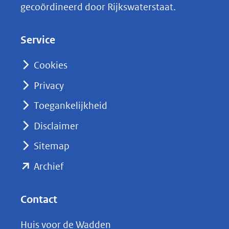
gecoördineerd door Rijkswaterstaat.
e
d
Service
I
n
Cookies
(opent
Privacy
in
nieuw
Toegankelijkheid
venster)
Disclaimer
(verwijst
Sitemap
naar
(opent
een
Archief
andere
in
website)
nieuw
Contact
venster)
Huis voor de Wadden