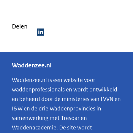
in
nieuw
venster)
Delen
(verwijst
naar
D
een
e
andere
l
Waddenzee.nl
website)
e
n
Waddenzee.nl is een website voor
o
waddenprofessionals en wordt ontwikkeld
p
en beheerd door de ministeries van LVVN en
L
I&W en de drie Waddenprovincies in
i
samenwerking met Tresoar en
n
Waddenacademie. De site wordt
k