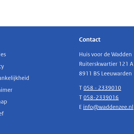
Contact
ies
Huis voor de Wadden
Ruiterskwartier 121 A
cy
8911 BS Leeuwarden
nkelijkheid
T
058 - 2339010
aimer
T
058-2339016
map
E
info@waddenzee.nl
(opent
ef
in
nieuw