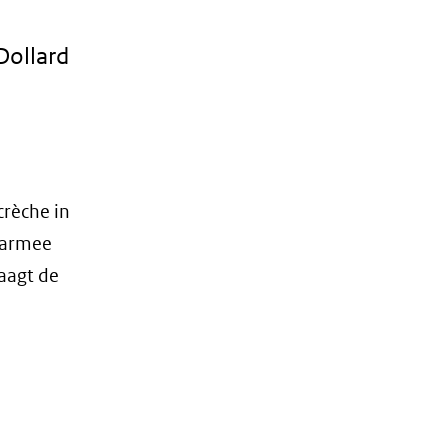
Dollard
crèche in
daarmee
aagt de