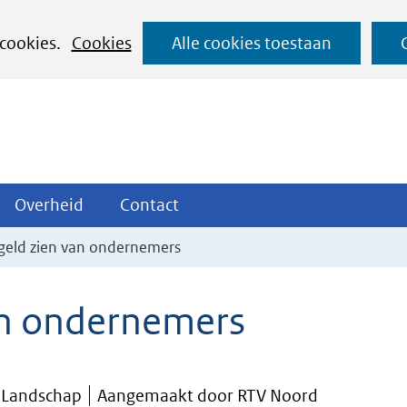
Ga
 cookies.
Cookies
Alle cookies toestaan
naar
de
inhoud
ojecten
Overheid
Contact
Overheid
Contact
tklappen
Uitklappen
Uitklappen
l geld zien van ondernemers
van ondernemers
n Landschap
Aangemaakt door RTV Noord