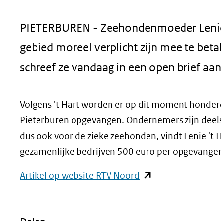
geweigerd.
PIETERBUREN - Zeehondenmoeder Lenie '
gebied moreel verplicht zijn mee te bet
schreef ze vandaag in een open brief aa
Volgens 't Hart worden er op dit moment honderd 
Pieterburen opgevangen. Ondernemers zijn deels 
dus ook voor de zieke zeehonden, vindt Lenie 't
gezamenlijke bedrijven 500 euro per opgevange
(opent
Artikel op website RTV Noord
in
nieuw