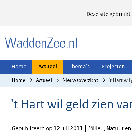
Cookies
Deze site gebruikt
instellen
Hier
(naar homepage)
kan
het
gebruik
van
Actueel
Thema's
Pr
Home
Actueel
Thema's
Projecten
Uitklappen
Uitklappen
Ui
cookies
Home
Actueel
Nieuwsoverzicht
't Hart wi
op
deze
't Hart wil geld zien 
website
worden
toegestaan
Gepubliceerd op 12 juli 2011
Milieu, Natuur e
of