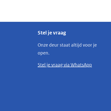
Stel je vraag
Onze deur staat altijd voor je
open.
(opent
Stel je vraag via WhatsApp
in
nieuw
venster)
(verwijst
naar