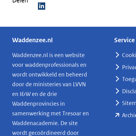
Delen
venster)
(verwijst
D
naar
e
een
l
andere
Waddenzee.nl
Service
e
website)
n
Waddenzee.nl is een website
Cook
o
voor waddenprofessionals en
Priva
p
wordt ontwikkeld en beheerd
Toega
L
door de ministeries van LVVN
i
Discl
en I&W en de drie
n
Site
Waddenprovincies in
k
samenwerking met Tresoar en
Archi
e
Waddenacademie. De site
d
wordt gecoördineerd door
I