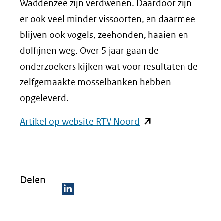
Waddenzee zijn verdwenen. Daardoor zijn
er ook veel minder vissoorten, en daarmee
blijven ook vogels, zeehonden, haaien en
dolfijnen weg. Over 5 jaar gaan de
onderzoekers kijken wat voor resultaten de
zelfgemaakte mosselbanken hebben
opgeleverd.
(opent
Artikel op website RTV Noord
in
nieuw
venster)
Delen
(verwijst
naar
D
een