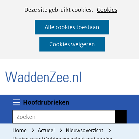
Cookies
Ga
Hier
Deze site gebruikt cookies.
Cookies
instellen
naar
kan
Alle cookies toestaan
de
het
inhoud
gebruik
Cookies weigeren
van
(naar homepage)
cookies
op
deze
website
worden
Uitklappen
Hoofdrubrieken
toegestaan
Zoeken
Zoeken
of
geweigerd.
Home
Actueel
Nieuwsoverzicht