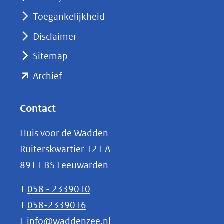
in
nieuw
Toegankelijkheid
venster)
Disclaimer
(verwijst
Sitemap
naar
(opent
een
Archief
andere
in
website)
nieuw
Contact
venster)
Huis voor de Wadden
(verwijst
Ruiterskwartier 121 A
naar
8911 BS Leeuwarden
een
andere
T
058 - 2339010
website)
T
058-2339016
E
info@waddenzee.nl