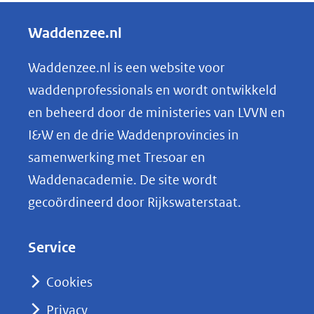
e
andere
l
Waddenzee.nl
website)
e
n
Waddenzee.nl is een website voor
o
waddenprofessionals en wordt ontwikkeld
p
en beheerd door de ministeries van LVVN en
L
I&W en de drie Waddenprovincies in
i
samenwerking met Tresoar en
n
Waddenacademie. De site wordt
k
gecoördineerd door Rijkswaterstaat.
e
d
Service
I
n
Cookies
(opent
Privacy