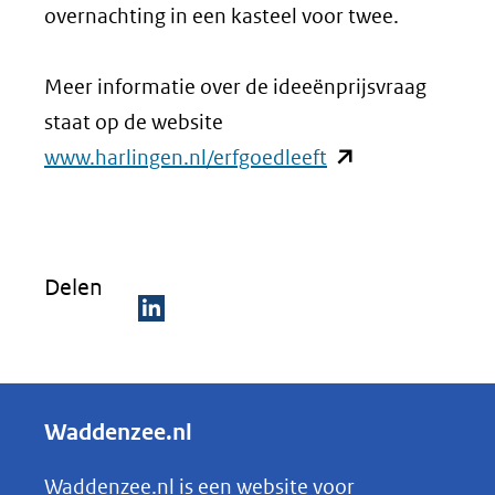
overnachting in een kasteel voor twee.
Meer informatie over de ideeënprijsvraag
staat op de website
(opent
www.harlingen.nl/erfgoedleeft
in
nieuw
venster)
Delen
(verwijst
naar
D
een
e
andere
l
Waddenzee.nl
website)
e
n
Waddenzee.nl is een website voor