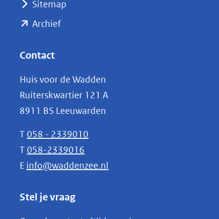
Sitemap
naar
(opent
een
Archief
andere
in
website)
nieuw
Contact
venster)
Huis voor de Wadden
(verwijst
Ruiterskwartier 121 A
naar
8911 BS Leeuwarden
een
andere
T
058 - 2339010
website)
T
058-2339016
E
info@waddenzee.nl
Stel je vraag