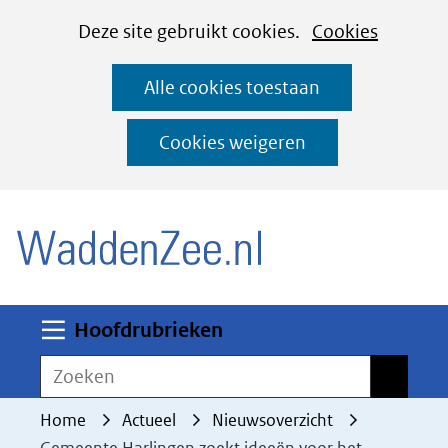
Cookies
Ga
Hier
Deze site gebruikt cookies.
Cookies
instellen
naar
kan
Alle cookies toestaan
de
het
inhoud
gebruik
Cookies weigeren
van
(naar homepage)
cookies
op
deze
website
worden
Uitklappen
Hoofdrubrieken
toegestaan
Zoeken
Zoeken
of
geweigerd.
Home
Actueel
Nieuwsoverzicht