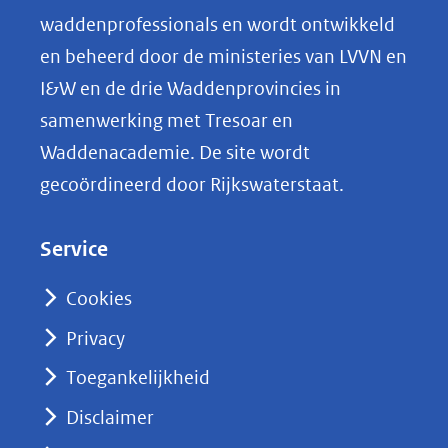
o
waddenprofessionals en wordt ontwikkeld
p
en beheerd door de ministeries van LVVN en
L
I&W en de drie Waddenprovincies in
i
samenwerking met Tresoar en
n
Waddenacademie. De site wordt
k
gecoördineerd door Rijkswaterstaat.
e
d
Service
I
n
Cookies
(opent
Privacy
in
nieuw
Toegankelijkheid
venster)
Disclaimer
(verwijst