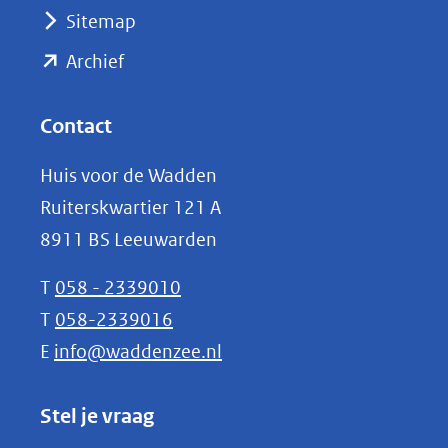
(verwijst
Sitemap
naar
(opent
een
Archief
andere
in
website)
nieuw
Contact
venster)
Huis voor de Wadden
(verwijst
Ruiterskwartier 121 A
naar
8911 BS Leeuwarden
een
andere
T
058 - 2339010
website)
T
058-2339016
E
info@waddenzee.nl
Stel je vraag