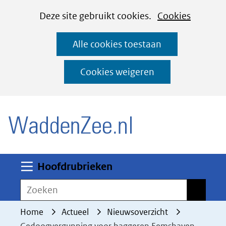
Cookies
Ga
Hier
Deze site gebruikt cookies.
Cookies
instellen
naar
kan
Alle cookies toestaan
de
het
inhoud
gebruik
Cookies weigeren
van
(naar homepage)
cookies
op
deze
website
worden
Uitklappen
Hoofdrubrieken
toegestaan
Zoeken
Zoeken
of
geweigerd.
Home
Actueel
Nieuwsoverzicht