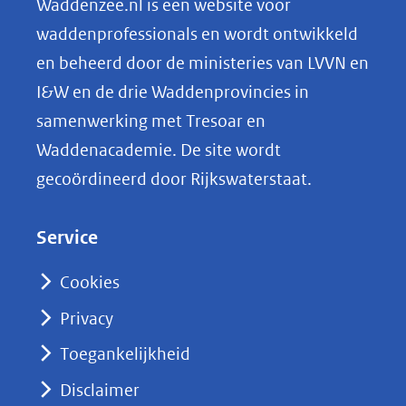
Waddenzee.nl is een website voor
o
waddenprofessionals en wordt ontwikkeld
p
en beheerd door de ministeries van LVVN en
L
I&W en de drie Waddenprovincies in
i
samenwerking met Tresoar en
n
Waddenacademie. De site wordt
k
gecoördineerd door Rijkswaterstaat.
e
d
Service
I
n
Cookies
(opent
Privacy
in
nieuw
Toegankelijkheid
venster)
Disclaimer