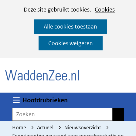
Cookies
Ga
Hier
Deze site gebruikt cookies.
Cookies
instellen
naar
kan
Alle cookies toestaan
de
het
inhoud
gebruik
Cookies weigeren
van
(naar homepage)
cookies
op
deze
website
worden
Uitklappen
Hoofdrubrieken
toegestaan
Zoeken
Zoeken
of
geweigerd.
Home
Actueel
Nieuwsoverzicht