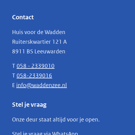
andere
in
website)
nieuw
Contact
venster)
Huis voor de Wadden
(verwijst
Ruiterskwartier 121 A
naar
8911 BS Leeuwarden
een
andere
T
058 - 2339010
website)
T
058-2339016
E
info@waddenzee.nl
Stel je vraag
Onze deur staat altijd voor je open.
(opent
Stel je vraag via WhatsApp