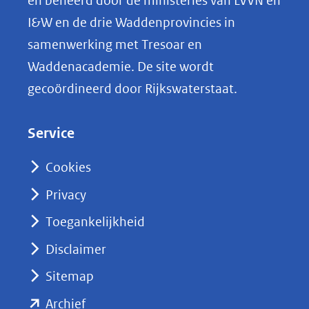
en beheerd door de ministeries van LVVN en
L
I&W en de drie Waddenprovincies in
i
samenwerking met Tresoar en
n
Waddenacademie. De site wordt
k
gecoördineerd door Rijkswaterstaat.
e
d
Service
I
n
Cookies
(opent
Privacy
in
nieuw
Toegankelijkheid
venster)
Disclaimer
(verwijst
Sitemap
naar
(opent
een
Archief