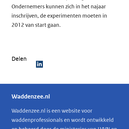
Ondernemers kunnen zich in het najaar
inschrijven, de experimenten moeten in
2012 van start gaan.
Delen
D
e
l
Waddenzee.nl
e
n
Waddenzee.nl is een website voor
o
waddenprofessionals en wordt ontwikkeld
p