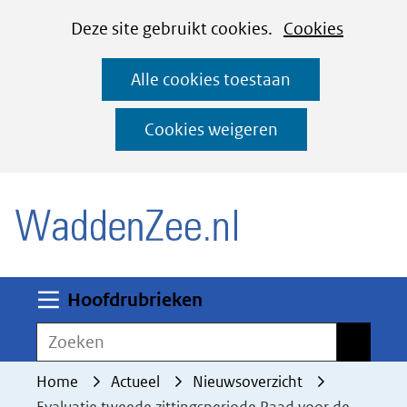
Cookies
Ga
Hier
Deze site gebruikt cookies.
Cookies
instellen
naar
kan
Alle cookies toestaan
de
het
inhoud
gebruik
Cookies weigeren
van
(naar homepage)
cookies
op
deze
website
worden
Uitklappen
Hoofdrubrieken
toegestaan
Zoeken
Zoeken
of
geweigerd.
Home
Actueel
Nieuwsoverzicht