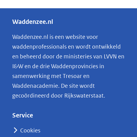
een
e
andere
l
Waddenzee.nl
website)
e
n
Waddenzee.nl is een website voor
o
waddenprofessionals en wordt ontwikkeld
p
en beheerd door de ministeries van LVVN en
L
I&W en de drie Waddenprovincies in
i
samenwerking met Tresoar en
n
Waddenacademie. De site wordt
k
gecoördineerd door Rijkswaterstaat.
e
d
Service
I
n
Cookies
(opent