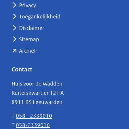
Privacy
in
nieuw
Toegankelijkheid
venster)
Disclaimer
(verwijst
Sitemap
naar
(opent
een
Archief
andere
in
website)
nieuw
Contact
venster)
Huis voor de Wadden
(verwijst
Ruiterskwartier 121 A
naar
8911 BS Leeuwarden
een
andere
T
058 - 2339010
website)
T
058-2339016