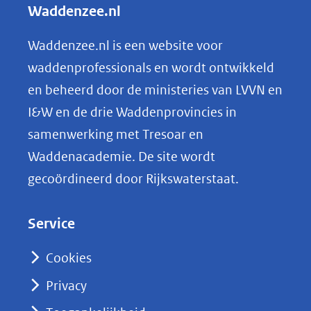
Waddenzee.nl
website)
e
n
Waddenzee.nl is een website voor
o
waddenprofessionals en wordt ontwikkeld
p
en beheerd door de ministeries van LVVN en
L
I&W en de drie Waddenprovincies in
i
samenwerking met Tresoar en
n
Waddenacademie. De site wordt
k
gecoördineerd door Rijkswaterstaat.
e
d
Service
I
n
Cookies
(opent
Privacy
in