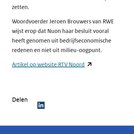
zetten.
Woordvoerder Jeroen Brouwers van RWE
wijst erop dat Nuon haar besluit vooral
heeft genomen uit bedrijfseconomische
redenen en niet uit milieu-oogpunt.
(opent
Artikel op website RTV Noord
in
nieuw
venster)
Delen
(verwijst
naar
D
een
e
andere
l