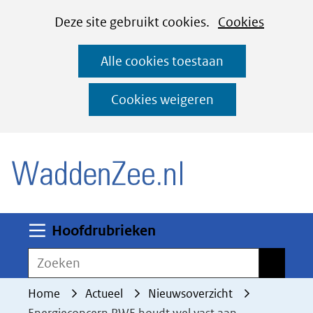
Cookies
Ga
Hier
Deze site gebruikt cookies.
Cookies
instellen
naar
kan
Alle cookies toestaan
de
het
inhoud
gebruik
Cookies weigeren
van
(naar homepage)
cookies
op
deze
website
worden
Uitklappen
Hoofdrubrieken
toegestaan
Zoeken
Zoeken
of
geweigerd.
Home
Actueel
Nieuwsoverzicht