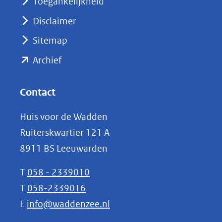
nieuw
Toegankelijkheid
venster)
Disclaimer
(verwijst
Sitemap
naar
(opent
een
Archief
andere
in
website)
nieuw
Contact
venster)
Huis voor de Wadden
(verwijst
Ruiterskwartier 121 A
naar
8911 BS Leeuwarden
een
andere
T
058 - 2339010
website)
T
058-2339016
E
info@waddenzee.nl