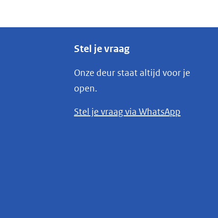
Stel je vraag
Onze deur staat altijd voor je
open.
(opent
Stel je vraag via WhatsApp
in
nieuw
venster)
(verwijst
naar
een