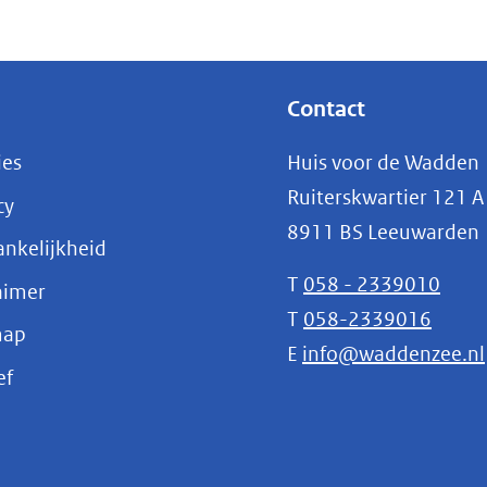
Contact
ies
Huis voor de Wadden
Ruiterskwartier 121 A
cy
8911 BS Leeuwarden
nkelijkheid
T
058 - 2339010
aimer
T
058-2339016
map
E
info@waddenzee.nl
(opent
ef
in
nieuw
venster)