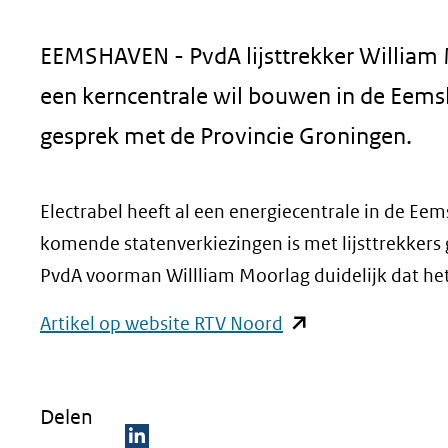
geweigerd.
EEMSHAVEN - PvdA lijsttrekker William M
een kerncentrale wil bouwen in de Eemsh
gesprek met de Provincie Groningen.
Electrabel heeft al een energiecentrale in de Ee
komende statenverkiezingen is met lijsttrekkers 
PvdA voorman Willliam Moorlag duidelijk dat het
(opent
Artikel op website RTV Noord
in
nieuw
Delen
venster)