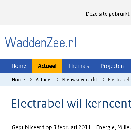
Cookies
Deze site gebruikt
instellen
Hier
(naar homepage)
kan
het
gebruik
van
Actueel
Thema's
Pr
Home
Actueel
Thema's
Projecten
Uitklappen
Uitklappen
Ui
cookies
Home
Actueel
Nieuwsoverzicht
Electrabel
op
deze
Electrabel wil kernce
website
worden
toegestaan
Gepubliceerd op 3 februari 2011
Energie, Mili
of