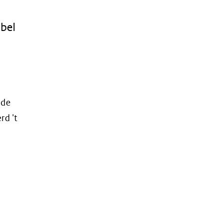
abel
n
 de
rd 't