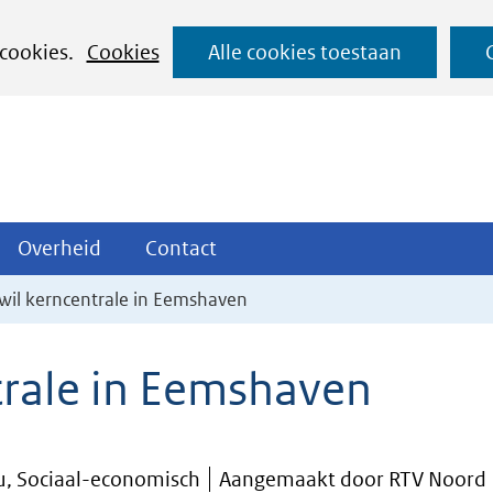
Ga
 cookies.
Cookies
Alle cookies toestaan
naar
de
inhoud
ojecten
Overheid
Contact
Overheid
Contact
tklappen
Uitklappen
Uitklappen
 wil kerncentrale in Eemshaven
ntrale in Eemshaven
eu, Sociaal-economisch
Aangemaakt door RTV Noord