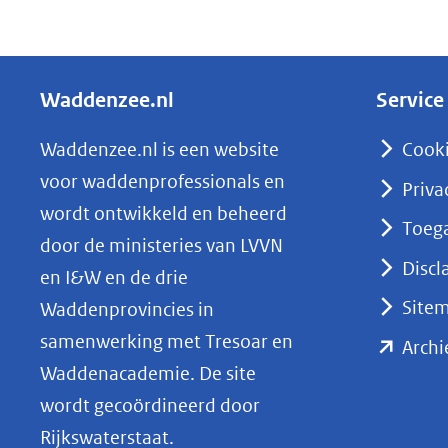
(verwijst
D
naar
e
een
l
andere
Waddenzee.nl
Service
e
website)
n
Waddenzee.nl is een website
Cook
o
voor waddenprofessionals en
Priva
p
wordt ontwikkeld en beheerd
Toega
L
door de ministeries van LVVN
i
Discl
en I&W en de drie
n
Site
Waddenprovincies in
k
samenwerking met Tresoar en
Archi
e
Waddenacademie. De site
d
wordt gecoördineerd door
I
Rijkswaterstaat.
n