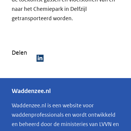
naar het Chemiepark in Delfzijl
getransporteerd worden.
Delen
D
e
l
Waddenzee.nl
e
n
Waddenzee.nl is een website voor
o
waddenprofessionals en wordt ontwikkeld
p
en beheerd door de ministeries van LVVN en
L