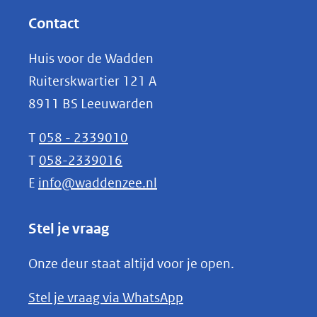
website)
nieuw
Contact
venster)
Huis voor de Wadden
(verwijst
Ruiterskwartier 121 A
naar
8911 BS Leeuwarden
een
andere
T
058 - 2339010
website)
T
058-2339016
E
info@waddenzee.nl
Stel je vraag
Onze deur staat altijd voor je open.
(opent
Stel je vraag via WhatsApp