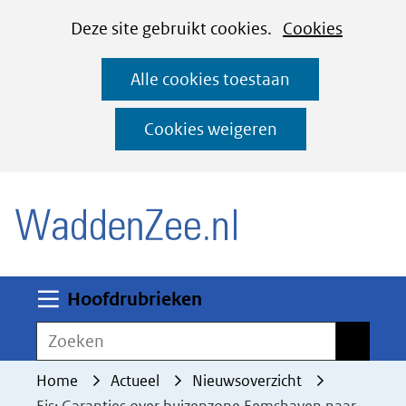
Cookies
Ga
Hier
Deze site gebruikt cookies.
Cookies
instellen
naar
kan
Alle cookies toestaan
de
het
inhoud
gebruik
Cookies weigeren
van
(naar homepage)
cookies
op
deze
website
worden
Uitklappen
Hoofdrubrieken
toegestaan
Zoeken
Zoeken
of
geweigerd.
Home
Actueel
Nieuwsoverzicht