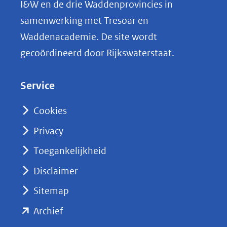
I&W en de drie Waddenprovincies in
i
samenwerking met Tresoar en
n
Waddenacademie. De site wordt
k
gecoördineerd door Rijkswaterstaat.
e
d
Service
I
n
Cookies
(opent
Privacy
in
nieuw
Toegankelijkheid
venster)
Disclaimer
(verwijst
Sitemap
naar
(opent
een
Archief
andere
in