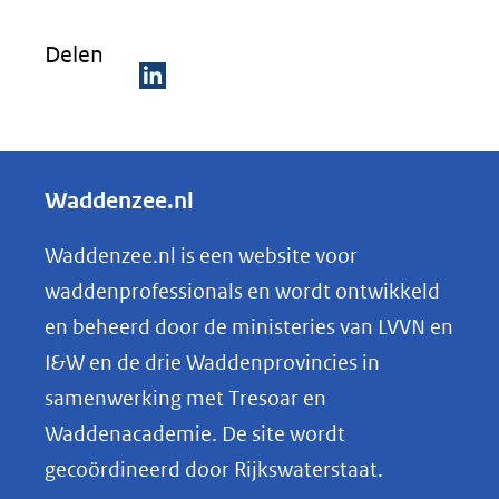
venster)
Delen
(verwijst
naar
D
een
e
andere
l
Waddenzee.nl
website)
e
n
Waddenzee.nl is een website voor
o
waddenprofessionals en wordt ontwikkeld
p
en beheerd door de ministeries van LVVN en
L
I&W en de drie Waddenprovincies in
i
samenwerking met Tresoar en
n
Waddenacademie. De site wordt
k
gecoördineerd door Rijkswaterstaat.
e