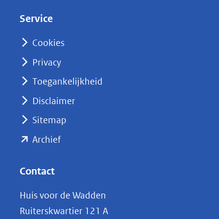
d
Service
I
n
Cookies
(opent
Privacy
in
nieuw
Toegankelijkheid
venster)
Disclaimer
(verwijst
Sitemap
naar
(opent
een
Archief
andere
in
website)
nieuw
Contact
venster)
Huis voor de Wadden
(verwijst
Ruiterskwartier 121 A
naar