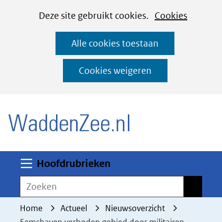
Cookies
Ga
Hier
Deze site gebruikt cookies.
Cookies
instellen
naar
kan
Alle cookies toestaan
de
het
inhoud
gebruik
Cookies weigeren
van
(naar homepage)
cookies
op
deze
website
worden
Uitklappen
Hoofdrubrieken
toegestaan
Zoeken
Zoeken
of
geweigerd.
Home
Actueel
Nieuwsoverzicht