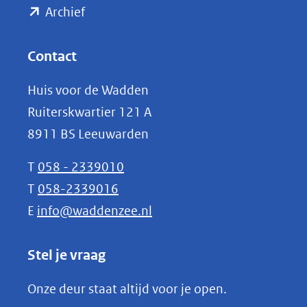
(opent
een
Archief
andere
in
website)
nieuw
Contact
venster)
Huis voor de Wadden
(verwijst
Ruiterskwartier 121 A
naar
8911 BS Leeuwarden
een
andere
T
058 - 2339010
website)
T
058-2339016
E
info@waddenzee.nl
Stel je vraag
Onze deur staat altijd voor je open.