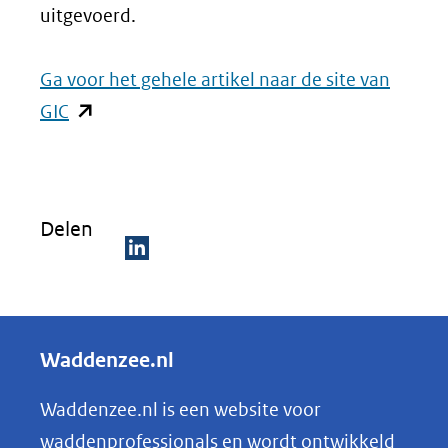
uitgevoerd.
Ga voor het gehele artikel naar de site van
(opent
GIC
in
nieuw
venster)
Delen
(verwijst
naar
D
een
e
andere
l
Waddenzee.nl
website)
e
n
Waddenzee.nl is een website voor
o
waddenprofessionals en wordt ontwikkeld