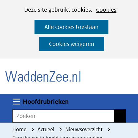
Cookies
Ga
Hier
Deze site gebruikt cookies.
Cookies
instellen
naar
kan
Alle cookies toestaan
de
het
inhoud
gebruik
Cookies weigeren
van
(naar homepage)
cookies
op
deze
website
worden
Uitklappen
Hoofdrubrieken
toegestaan
Zoeken
Zoeken
of
geweigerd.
Home
Actueel
Nieuwsoverzicht