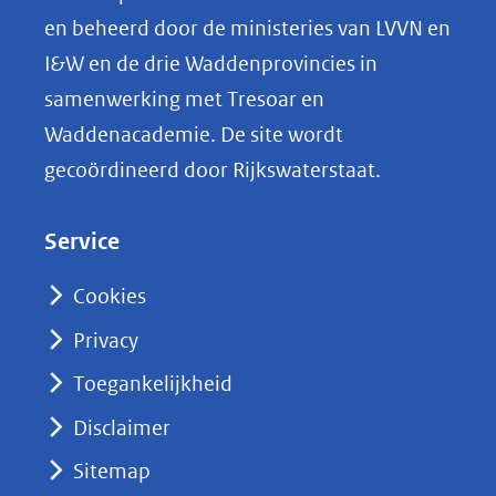
p
en beheerd door de ministeries van LVVN en
L
I&W en de drie Waddenprovincies in
i
samenwerking met Tresoar en
n
Waddenacademie. De site wordt
k
gecoördineerd door Rijkswaterstaat.
e
d
Service
I
n
Cookies
(opent
Privacy
in
nieuw
Toegankelijkheid
venster)
Disclaimer
(verwijst
Sitemap
naar