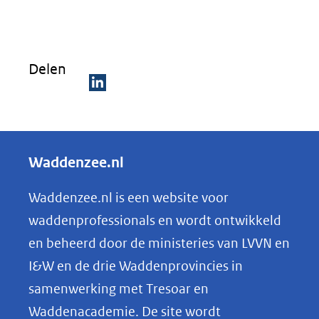
Delen
D
e
l
Waddenzee.nl
e
n
Waddenzee.nl is een website voor
o
waddenprofessionals en wordt ontwikkeld
p
en beheerd door de ministeries van LVVN en
L
I&W en de drie Waddenprovincies in
i
samenwerking met Tresoar en
n
Waddenacademie. De site wordt