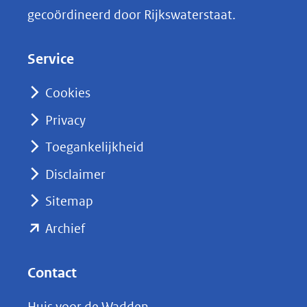
k
gecoördineerd door Rijkswaterstaat.
e
d
Service
I
n
Cookies
(opent
Privacy
in
nieuw
Toegankelijkheid
venster)
Disclaimer
(verwijst
Sitemap
naar
(opent
een
Archief
andere
in
website)
nieuw
Contact
venster)
Huis voor de Wadden