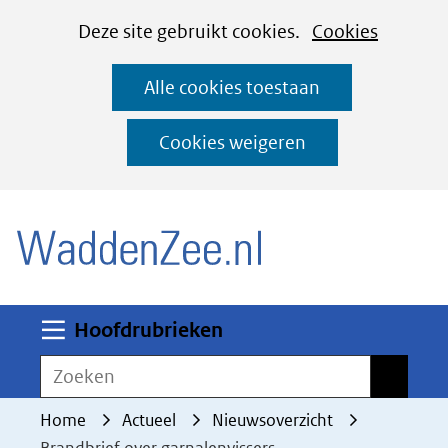
Cookies
Ga
Hier
Deze site gebruikt cookies.
Cookies
instellen
naar
kan
Alle cookies toestaan
de
het
inhoud
gebruik
Cookies weigeren
van
(naar homepage)
cookies
op
deze
website
worden
Uitklappen
Hoofdrubrieken
toegestaan
Zoeken
Zoeken
of
geweigerd.
Home
Actueel
Nieuwsoverzicht