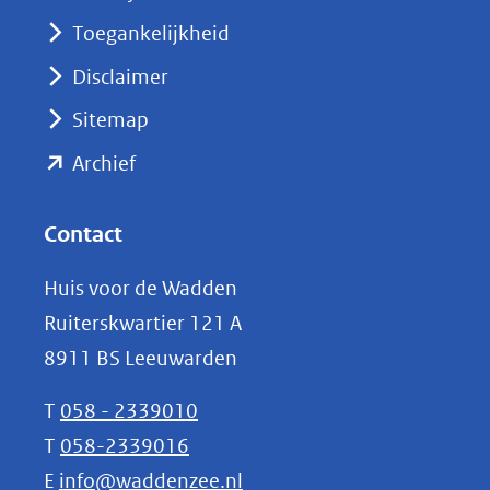
nieuw
Toegankelijkheid
venster)
Disclaimer
(verwijst
Sitemap
naar
(opent
een
Archief
andere
in
website)
nieuw
Contact
venster)
Huis voor de Wadden
(verwijst
Ruiterskwartier 121 A
naar
8911 BS Leeuwarden
een
andere
T
058 - 2339010
website)
T
058-2339016
E
info@waddenzee.nl