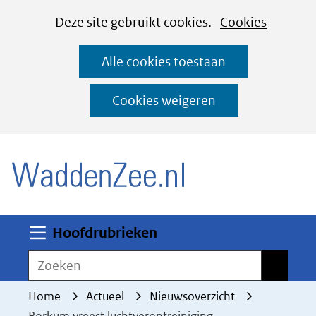
Cookies
Ga
Hier
Deze site gebruikt cookies.
Cookies
instellen
naar
kan
Alle cookies toestaan
de
het
inhoud
gebruik
Cookies weigeren
van
(naar homepage)
cookies
op
deze
website
worden
Uitklappen
Hoofdrubrieken
toegestaan
Zoeken
Zoeken
of
geweigerd.
Home
Actueel
Nieuwsoverzicht