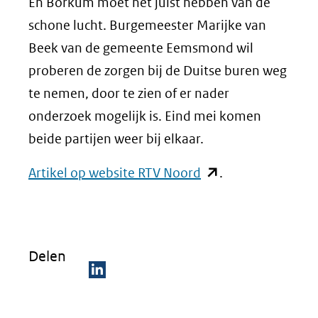
En Borkum moet het juist hebben van de
schone lucht. Burgemeester Marijke van
Beek van de gemeente Eemsmond wil
proberen de zorgen bij de Duitse buren weg
te nemen, door te zien of er nader
onderzoek mogelijk is. Eind mei komen
beide partijen weer bij elkaar.
(opent
Artikel op website RTV Noord
.
in
nieuw
venster)
Delen
(verwijst
naar
D
een
e