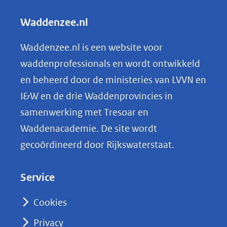
andere
l
Waddenzee.nl
website)
e
n
Waddenzee.nl is een website voor
o
waddenprofessionals en wordt ontwikkeld
p
en beheerd door de ministeries van LVVN en
L
I&W en de drie Waddenprovincies in
i
samenwerking met Tresoar en
n
Waddenacademie. De site wordt
k
gecoördineerd door Rijkswaterstaat.
e
d
Service
I
n
Cookies
(opent
Privacy
in