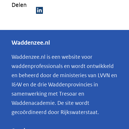
Delen
D
e
l
Waddenzee.nl
e
n
Waddenzee.nl is een website voor
o
waddenprofessionals en wordt ontwikkeld
p
en beheerd door de ministeries van LVVN en
L
I&W en de drie Waddenprovincies in
i
samenwerking met Tresoar en
n
Waddenacademie. De site wordt
k
gecoördineerd door Rijkswaterstaat.
e
d