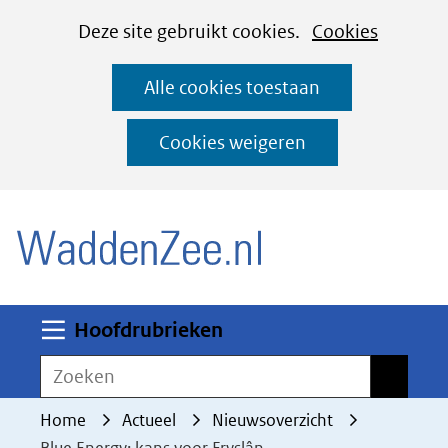
Cookies
Ga
Hier
Deze site gebruikt cookies.
Cookies
instellen
naar
kan
Alle cookies toestaan
de
het
inhoud
gebruik
Cookies weigeren
van
(naar homepage)
cookies
op
deze
website
worden
Uitklappen
Hoofdrubrieken
toegestaan
Zoeken
Zoeken
of
geweigerd.
Home
Actueel
Nieuwsoverzicht