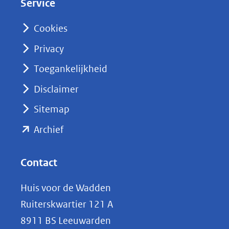
Service
I
n
Cookies
(opent
Privacy
in
nieuw
Toegankelijkheid
venster)
Disclaimer
(verwijst
Sitemap
naar
(opent
een
Archief
andere
in
website)
nieuw
Contact
venster)
Huis voor de Wadden
(verwijst
Ruiterskwartier 121 A
naar
8911 BS Leeuwarden
een