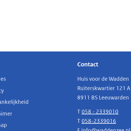
euw
nster)
erwijst
ar
n
dere
Contact
bsite)
ies
Huis voor de Wadden
Ruiterskwartier 121 A
cy
8911 BS Leeuwarden
nkelijkheid
T
058 - 2339010
aimer
T
058-2339016
map
E
info@waddenzee.nl