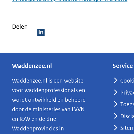
in
ni
Delen
ve
(v
D
na
e
ee
l
an
Waddenzee.nl
Service
e
we
n
Waddenzee.nl is een website
Cook
o
voor waddenprofessionals en
Priva
p
wordt ontwikkeld en beheerd
Toega
L
door de ministeries van LVVN
i
Discl
en I&W en de drie
n
Site
Waddenprovincies in
k