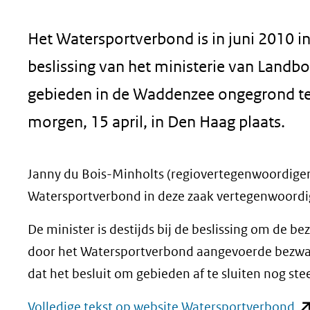
geweigerd.
Het Watersportverbond is in juni 2010 i
beslissing van het ministerie van Landb
gebieden in de Waddenzee ongegrond te 
morgen, 15 april, in Den Haag plaats.
Janny du Bois-Minholts (regiovertegenwoordiger
Watersportverbond in deze zaak vertegenwoordi
De minister is destijds bij de beslissing om de 
door het Watersportverbond aangevoerde bezwaa
dat het besluit om gebieden af te sluiten nog st
(o
Volledige tekst op website Watersportverbond