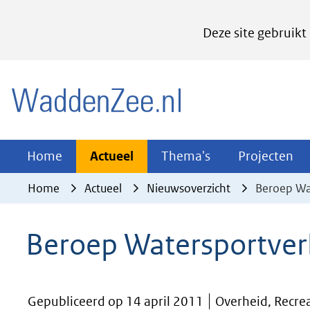
Cookies
Deze site gebruikt
instellen
Hier
(naar homepage)
kan
het
gebruik
van
Actueel
Thema's
Pr
Home
Actueel
Thema's
Projecten
Uitklappen
Uitklappen
Ui
cookies
Home
Actueel
Nieuwsoverzicht
Beroep Wa
op
deze
Beroep Watersportver
website
worden
toegestaan
Gepubliceerd op 14 april 2011
Overheid, Recre
of