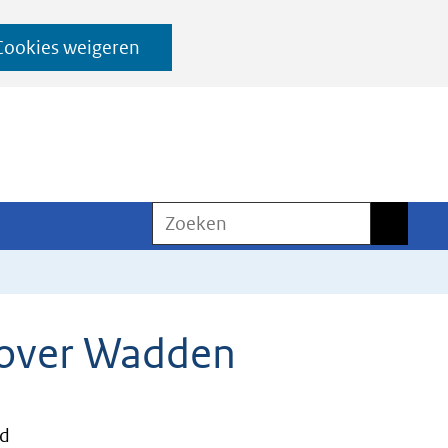
Cookies weigeren
Zoeken
Zoeken
 over Wadden
nd