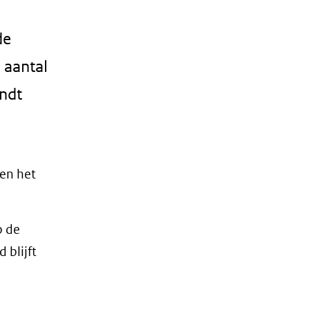
de
 aantal
indt
en het
p de
blijft