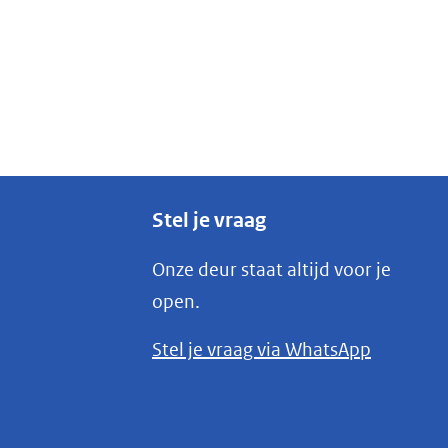
Stel je vraag
Onze deur staat altijd voor je
open.
(opent
Stel je vraag via WhatsApp
in
nieuw
venster)