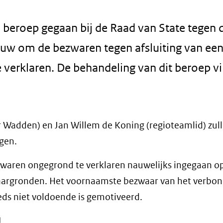
n beroep gegaan bij de Raad van State tegen 
ouw om de bezwaren tegen afsluiting van een
verklaren. De behandeling van dit beroep v
 Wadden) en Jan Willem de Koning (regioteamlid) zull
gen.
bezwaren ongegrond te verklaren nauwelijks ingegaan o
rgronden. Het voornaamste bezwaar van het verbond 
eeds niet voldoende is gemotiveerd.
pent