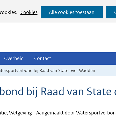
Ga
 cookies.
Cookies
Alle cookies toestaan
naar
de
inhoud
ojecten
Overheid
Contact
Overheid
Contact
tklappen
Uitklappen
Uitklappen
tersportverbond bij Raad van State over Wadden
bond bij Raad van State
atie, Wetgeving
Aangemaakt door Watersportverbo