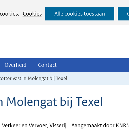
Ga
 cookies.
Cookies
Alle cookies toestaan
naar
de
inhoud
ojecten
Overheid
Contact
Overheid
Contact
tklappen
Uitklappen
Uitklappen
kotter vast in Molengat bij Texel
in Molengat bij Texel
, Verkeer en Vervoer, Visserij
Aangemaakt door KNR