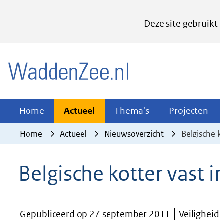
Cookies
Deze site gebruikt
instellen
Hier
(naar homepage)
kan
het
gebruik
van
Actueel
Thema's
Pr
Home
Actueel
Thema's
Projecten
Uitklappen
Uitklappen
Ui
cookies
Home
Actueel
Nieuwsoverzicht
Belgische 
op
deze
Belgische kotter vast 
website
worden
toegestaan
Gepubliceerd op 27 september 2011
Veiligheid
of