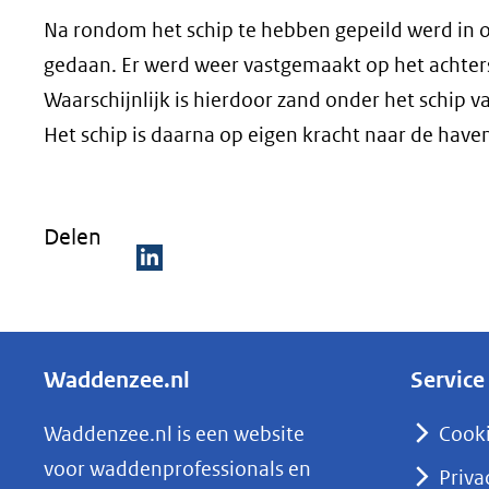
Na rondom het schip te hebben gepeild werd in o
gedaan. Er werd weer vastgemaakt op het achters
Waarschijnlijk is hierdoor zand onder het schip
Het schip is daarna op eigen kracht naar de have
Delen
D
e
l
Waddenzee.nl
Service
e
n
Waddenzee.nl is een website
Cook
o
voor waddenprofessionals en
Priva