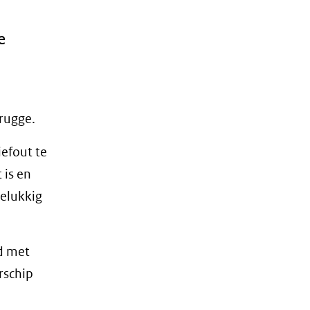
e
rugge.
iefout te
 is en
gelukkig
d met
rschip