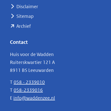
venster)
Disclaimer
(verwijst
Sitemap
naar
(opent
een
Archief
andere
in
website)
nieuw
Contact
venster)
Huis voor de Wadden
(verwijst
Ruiterskwartier 121 A
naar
8911 BS Leeuwarden
een
andere
T
058 - 2339010
website)
T
058-2339016
E
info@waddenzee.nl