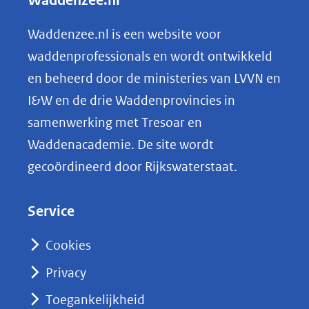
Waddenzee.nl
e
n
Waddenzee.nl is een website voor
o
waddenprofessionals en wordt ontwikkeld
p
en beheerd door de ministeries van LVVN en
L
I&W en de drie Waddenprovincies in
i
samenwerking met Tresoar en
n
Waddenacademie. De site wordt
k
gecoördineerd door Rijkswaterstaat.
e
d
Service
I
n
Cookies
(opent
Privacy
in
nieuw
Toegankelijkheid