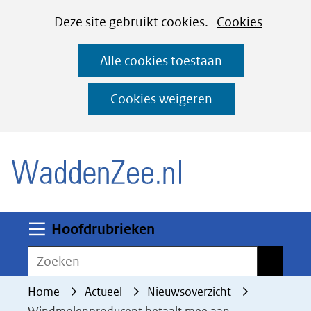
Cookies
Ga
Hier
Deze site gebruikt cookies.
Cookies
instellen
naar
kan
Alle cookies toestaan
de
het
inhoud
gebruik
Cookies weigeren
van
(naar homepage)
cookies
op
deze
website
worden
Uitklappen
Hoofdrubrieken
toegestaan
Zoeken
Zoeken
of
geweigerd.
Home
Actueel
Nieuwsoverzicht