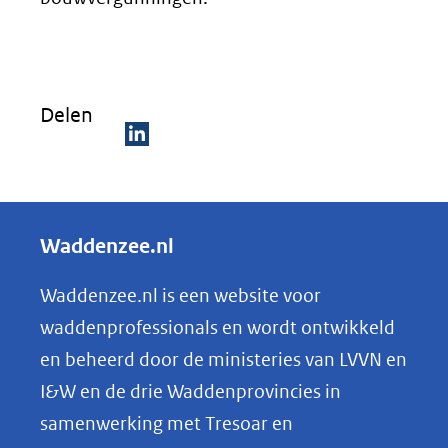
Delen
D
e
l
Waddenzee.nl
e
n
Waddenzee.nl is een website voor
o
waddenprofessionals en wordt ontwikkeld
p
en beheerd door de ministeries van LVVN en
L
I&W en de drie Waddenprovincies in
i
samenwerking met Tresoar en
n