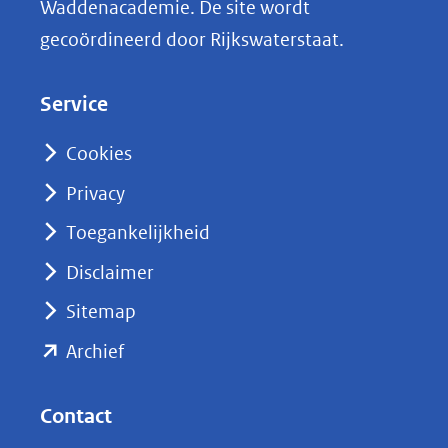
Waddenacademie. De site wordt
k
gecoördineerd door Rijkswaterstaat.
e
d
Service
I
n
Cookies
(opent
Privacy
in
nieuw
Toegankelijkheid
venster)
Disclaimer
(verwijst
Sitemap
naar
(opent
een
Archief
andere
in
website)
nieuw
Contact
venster)