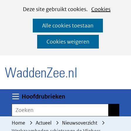
Cookies
Ga
Hier
Deze site gebruikt cookies.
Cookies
instellen
naar
kan
Alle cookies toestaan
de
het
inhoud
gebruik
Cookies weigeren
van
(naar homepage)
cookies
op
deze
website
worden
Uitklappen
Hoofdrubrieken
toegestaan
Zoeken
Zoeken
of
geweigerd.
Home
Actueel
Nieuwsoverzicht