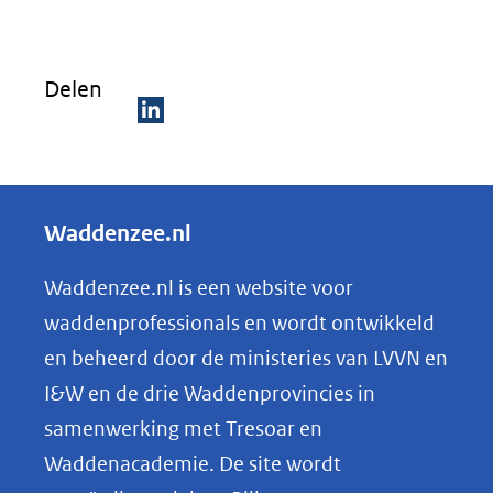
Delen
D
e
l
Waddenzee.nl
e
n
Waddenzee.nl is een website voor
o
waddenprofessionals en wordt ontwikkeld
p
en beheerd door de ministeries van LVVN en
L
I&W en de drie Waddenprovincies in
i
samenwerking met Tresoar en
n
Waddenacademie. De site wordt
k