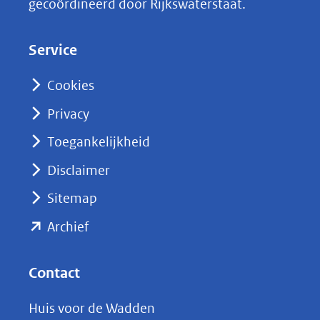
gecoördineerd door Rijkswaterstaat.
e
d
Service
I
n
Cookies
(opent
Privacy
in
nieuw
Toegankelijkheid
venster)
Disclaimer
(verwijst
Sitemap
naar
(opent
een
Archief
andere
in
website)
nieuw
Contact
venster)
Huis voor de Wadden
(verwijst