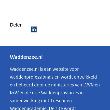
in
nieuw
venster)
Delen
(verwijst
naar
D
een
e
andere
l
Waddenzee.nl
website)
e
n
Waddenzee.nl is een website voor
o
waddenprofessionals en wordt ontwikkeld
p
en beheerd door de ministeries van LVVN en
L
I&W en de drie Waddenprovincies in
i
samenwerking met Tresoar en
n
Waddenacademie. De site wordt