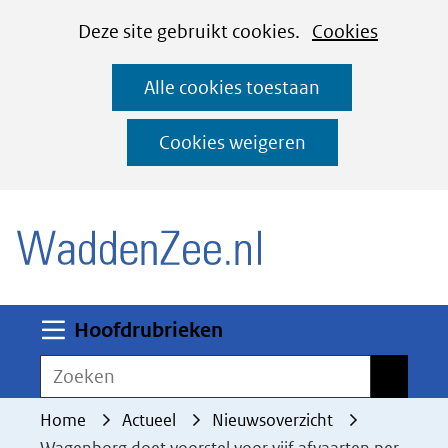
Cookies
Ga
Hier
Deze site gebruikt cookies.
Cookies
instellen
naar
kan
Alle cookies toestaan
de
het
inhoud
gebruik
Cookies weigeren
van
(naar homepage)
cookies
op
deze
website
worden
Uitklappen
Hoofdrubrieken
toegestaan
Zoeken
Zoeken
of
geweigerd.
Home
Actueel
Nieuwsoverzicht