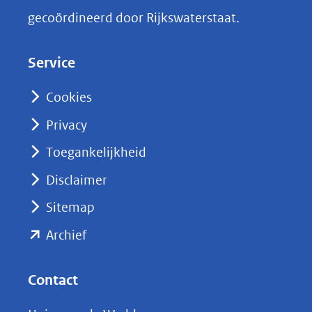
k
gecoördineerd door Rijkswaterstaat.
e
d
Service
I
n
Cookies
(opent
Privacy
in
nieuw
Toegankelijkheid
venster)
Disclaimer
(verwijst
Sitemap
naar
(opent
een
Archief
andere
in
website)
nieuw
Contact
venster)