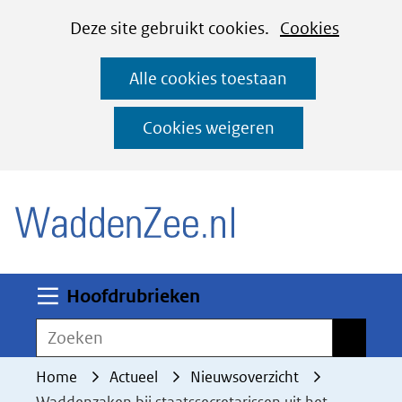
Cookies
Ga
Hier
Deze site gebruikt cookies.
Cookies
instellen
naar
kan
Alle cookies toestaan
de
het
inhoud
gebruik
Cookies weigeren
van
(naar homepage)
cookies
op
deze
website
worden
Uitklappen
Hoofdrubrieken
toegestaan
Zoeken
Zoeken
of
geweigerd.
Home
Actueel
Nieuwsoverzicht