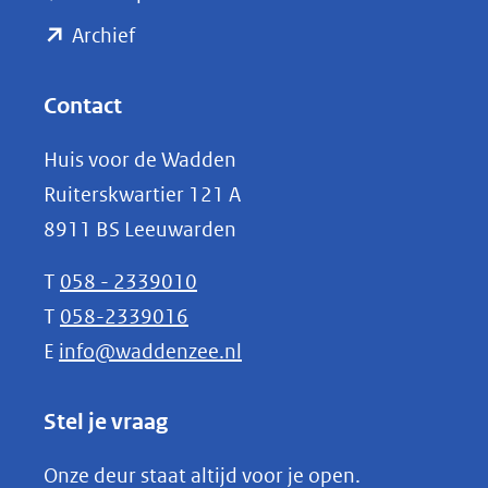
naar
(opent
een
Archief
andere
in
website)
nieuw
Contact
venster)
Huis voor de Wadden
(verwijst
Ruiterskwartier 121 A
naar
8911 BS Leeuwarden
een
andere
T
058 - 2339010
website)
T
058-2339016
E
info@waddenzee.nl
Stel je vraag
Onze deur staat altijd voor je open.