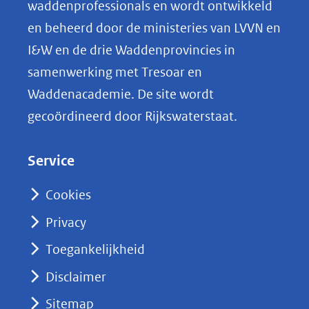
o
waddenprofessionals en wordt ontwikkeld
p
en beheerd door de ministeries van LVVN en
L
I&W en de drie Waddenprovincies in
i
samenwerking met Tresoar en
n
Waddenacademie. De site wordt
k
gecoördineerd door Rijkswaterstaat.
e
d
Service
I
n
Cookies
(opent
Privacy
in
nieuw
Toegankelijkheid
venster)
Disclaimer
(verwijst
Sitemap