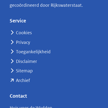
k
gecoördineerd door Rijkswaterstaat.
e
d
Service
I
n
Cookies
(opent
Privacy
in
nieuw
Toegankelijkheid
venster)
Disclaimer
(verwijst
Sitemap
naar
(opent
een
Archief
andere
in
website)
nieuw
Contact
venster)
Huis voor de Wadden