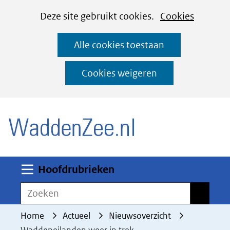
Cookies
Ga
Hier
Deze site gebruikt cookies.
Cookies
instellen
naar
kan
Alle cookies toestaan
de
het
inhoud
gebruik
Cookies weigeren
van
(naar homepage)
cookies
op
deze
website
worden
Uitklappen
Hoofdrubrieken
toegestaan
Zoeken
Zoeken
of
geweigerd.
Home
Actueel
Nieuwsoverzicht