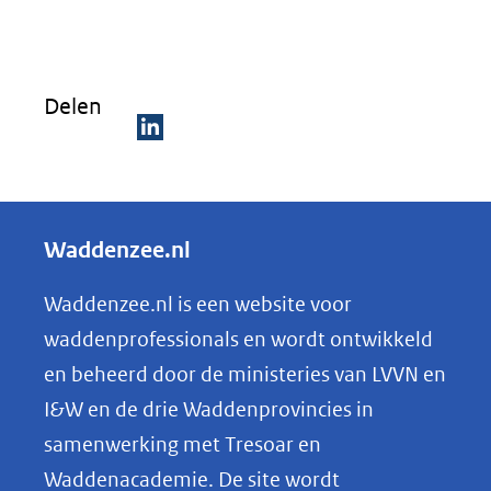
nieuw
venster)
(verwijst
Delen
naar
een
D
andere
e
website)
l
Waddenzee.nl
e
n
Waddenzee.nl is een website voor
o
waddenprofessionals en wordt ontwikkeld
p
en beheerd door de ministeries van LVVN en
L
I&W en de drie Waddenprovincies in
i
samenwerking met Tresoar en
n
Waddenacademie. De site wordt