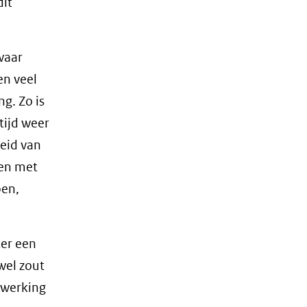
dit
waar
en veel
g. Zo is
tijd weer
heid van
pen met
pen,
er een
wel zout
nwerking