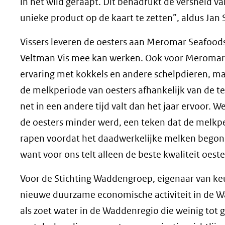
in het wild geraapt. Dit benadrukt de versheid v
unieke product op de kaart te zetten”, aldus Jan S
Vissers leveren de oesters aan Meromar Seafoods 
Veltman Vis mee kan werken. Ook voor Meromar 
ervaring met kokkels en andere schelpdieren, ma
de melkperiode van oesters afhankelijk van de t
net in een andere tijd valt dan het jaar ervoor.
de oesters minder werd, een teken dat de melkpe
rapen voordat het daadwerkelijke melken begon.
want voor ons telt alleen de beste kwaliteit oest
Voor de Stichting Waddengroep, eigenaar van k
nieuwe duurzame economische activiteit in de W
als zoet water in de Waddenregio die weinig tot 