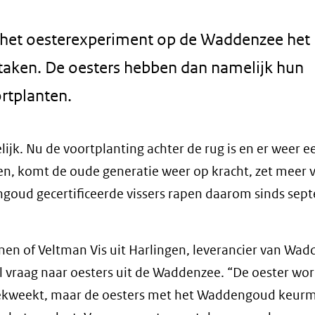
an het oesterexperiment op de Waddenzee het
staken. De oesters hebben dan namelijk hun
rtplanten.
ijk. Nu de voortplanting achter de rug is en er weer e
en, komt de oude generatie weer op kracht, zet meer 
goud gecertificeerde vissers rapen daarom sinds sep
nen of Veltman Vis uit Harlingen, leverancier van Wa
al vraag naar oesters uit de Waddenzee. “De oester wo
s gekweekt, maar de oesters met het Waddengoud keurm