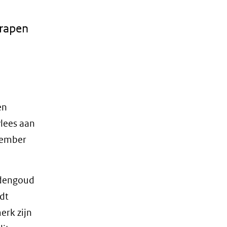
 rapen
en
vlees aan
tember
ddengoud
rdt
erk zijn