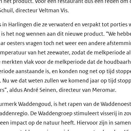
an het product. Voor een restaurant dus een reden om 
chuil, directeur Veltman Vis.
in Harlingen die ze verwaterd en verpakt tot porties 
is het nog wennen aan dit nieuwe product. “We hebb
ar oesters vragen toch net weer een andere afstemmin
emperatuur van het zeewater, zodat de melkperiode al
 We merkten vlak voor de melkperiode dat de houdbaar
riode aanstaande is, en konden nog net op tijd stop
 Nu we dat weten zullen we komend jaar op tijd stop
ers”, aldus André Seinen, directeur van Meromar.
eurmerk Waddengoud, is het rapen van de Waddenoest
addenregio. De Waddengroep stimuleert visserij in zo
geen impact op de natuur heeft. Hiervoor zijn in same