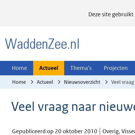
Cookies
Deze site gebruikt
instellen
Hier
(naar homepage)
kan
het
gebruik
van
Actueel
Thema's
Pr
Home
Actueel
Thema's
Projecten
Uitklappen
Uitklappen
Ui
cookies
Home
Actueel
Nieuwsoverzicht
Veel vraa
op
deze
Veel vraag naar nieu
website
worden
toegestaan
Gepubliceerd op 20 oktober 2010
Overig, Visser
of