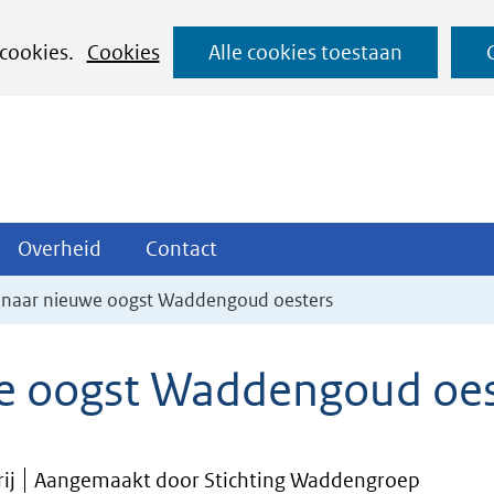
Ga
 cookies.
Cookies
Alle cookies toestaan
naar
de
inhoud
ojecten
Overheid
Contact
Overheid
Contact
tklappen
Uitklappen
Uitklappen
g naar nieuwe oogst Waddengoud oesters
we oogst Waddengoud oes
ij
Aangemaakt door Stichting Waddengroep