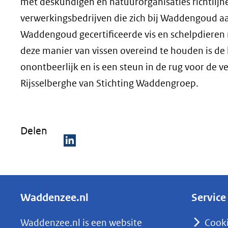
met deskundigen en natuurorganisaties richtlijn
verwerkingsbedrijven die zich bij Waddengoud aa
Waddengoud gecertificeerde vis en schelpdieren
deze manier van vissen overeind te houden is de
onontbeerlijk en is een steun in de rug voor de ve
Rijsselberghe van Stichting Waddengroep.
Delen
D
e
l
Waddenzee.nl
Service
e
n
Waddenzee.nl is een website
Cook