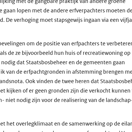
gelijking met de gangbare praktijk van andere groene
te gaan lopen met de andere erfverpachters moeten d
. De verhoging moet stapsgewijs ingaan via een vijfja
velingen om de positie van erfpachters te verbetere
als de ze bijvoorbeeld hun huis of recreatiewoning op
t nodig dat Staatsbosbeheer en de gemeenten gaan
ik van de erfpachtgronden in afstemming brengen me
andsnota. Ook vinden de twee heren dat Staatsbosbe
 kijken of er geen gronden zijn die verkocht kunne
- niet nodig zijn voor de realisering van de landschap
akket het overlegklimaat en de samenwerking op de eil