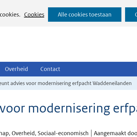
Ga
 cookies.
Cookies
Alle cookies toestaan
naar
de
inhoud
ojecten
Overheid
Contact
Overheid
Contact
tklappen
Uitklappen
Uitklappen
teunt advies voor modernisering erfpacht Waddeneilanden
s voor modernisering er
hap, Overheid, Sociaal-economisch
Aangemaakt door