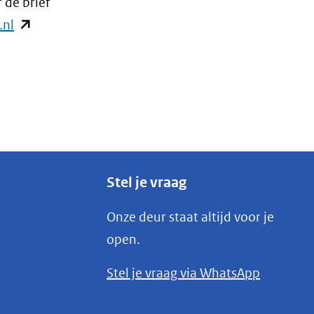
 de brief
(opent
.nl
in
nieuw
venster)
(verwijst
naar
een
andere
Stel je vraag
website)
Onze deur staat altijd voor je
open.
(opent
Stel je vraag via WhatsApp
in