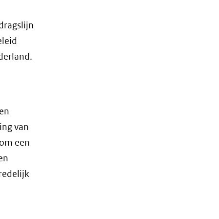
dragslijn
eleid
derland.
gen
ling van
t om een
en
redelijk
n