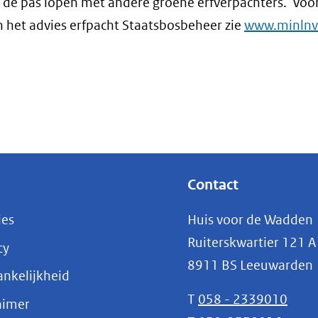
 de pas lopen met andere groene erfverpachters.' Voor
 het advies erfpacht Staatsbosbeheer zie
www.minlnv
Contact
ies
Huis voor de Wadden
Ruiterskwartier 121 A
cy
8911 BS Leeuwarden
nkelijkheid
T
058 - 2339010
aimer