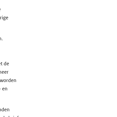
e
rige
n.
t de
heer
n worden
- en
anden