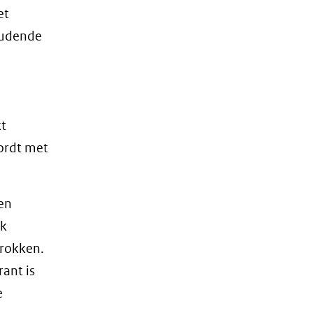
et
oudende
kt
wordt met
en
ok
trokken.
ant is
e