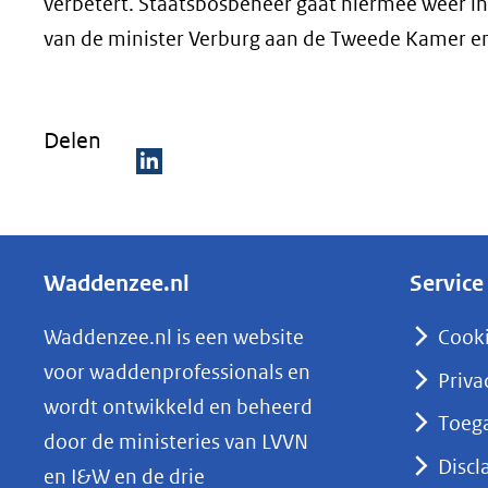
verbetert. Staatsbosbeheer gaat hiermee weer in
van de minister Verburg aan de Tweede Kamer en
Delen
D
e
l
Waddenzee.nl
Service
e
n
Waddenzee.nl is een website
Cook
o
voor waddenprofessionals en
Priva
p
wordt ontwikkeld en beheerd
Toega
L
door de ministeries van LVVN
i
Discl
en I&W en de drie