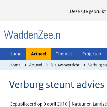
Cookies
Deze site gebruikt
instellen
Hier
(naar homepage)
kan
het
gebruik
van
Actueel
Thema's
Pr
Home
Actueel
Thema's
Projecten
Uitklappen
Uitklappen
Ui
cookies
Home
Actueel
Nieuwsoverzicht
Verburg s
op
deze
Verburg steunt advie
website
worden
toegestaan
Gepubliceerd op 9 april 2010
Natuur en Landsc
of