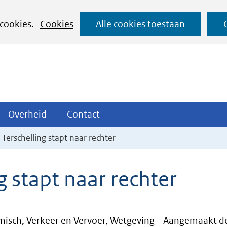
Ga
 cookies.
Cookies
Alle cookies toestaan
naar
de
inhoud
ojecten
Overheid
Contact
Overheid
Contact
tklappen
Uitklappen
Uitklappen
 Terschelling stapt naar rechter
g stapt naar rechter
isch, Verkeer en Vervoer, Wetgeving
Aangemaakt do