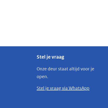
Stel je vraag
Onze deur staat altijd voor je
open.
(opent
Stel je vraag via WhatsApp
in
nieuw