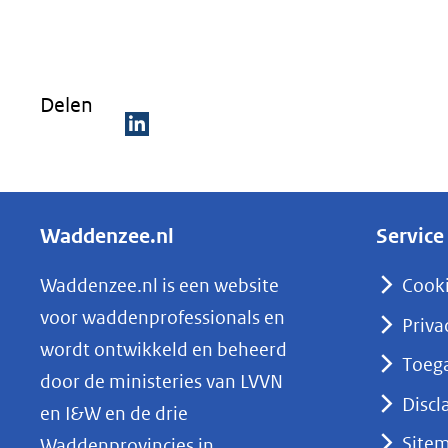
venster)
(verwijst
naar
Delen
een
andere
D
website)
e
l
Waddenzee.nl
Service
e
n
Waddenzee.nl is een website
Cook
o
voor waddenprofessionals en
Priva
p
wordt ontwikkeld en beheerd
Toega
L
door de ministeries van LVVN
i
Discl
en I&W en de drie
n
Site
Waddenprovincies in