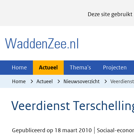
Cookies
Deze site gebruikt
instellen
Hier
(naar homepage)
kan
het
gebruik
van
Actueel
Thema's
Pr
Home
Actueel
Thema's
Projecten
Uitklappen
Uitklappen
Ui
cookies
Home
Actueel
Nieuwsoverzicht
Veerdienst
op
deze
Veerdienst Terschellin
website
worden
toegestaan
Gepubliceerd op 18 maart 2010
Sociaal-econom
of