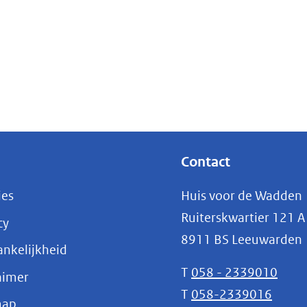
Contact
ies
Huis voor de Wadden
Ruiterskwartier 121 A
cy
8911 BS Leeuwarden
nkelijkheid
T
058 - 2339010
aimer
T
058-2339016
map