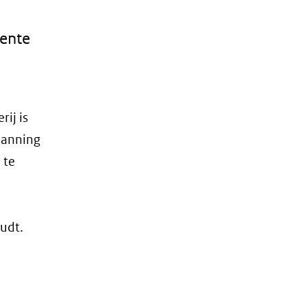
eente
ij is
spanning
 te
oudt.