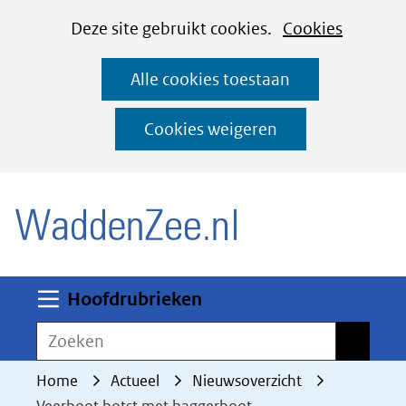
Cookies
Ga
Hier
Deze site gebruikt cookies.
Cookies
instellen
naar
kan
Alle cookies toestaan
de
het
inhoud
gebruik
Cookies weigeren
van
(naar homepage)
cookies
op
deze
website
worden
Uitklappen
Hoofdrubrieken
toegestaan
Zoeken
Zoeken
of
geweigerd.
Home
Actueel
Nieuwsoverzicht