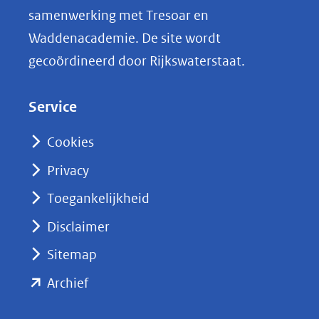
i
samenwerking met Tresoar en
n
Waddenacademie. De site wordt
k
gecoördineerd door Rijkswaterstaat.
e
d
Service
I
n
Cookies
(opent
Privacy
in
nieuw
Toegankelijkheid
venster)
Disclaimer
(verwijst
Sitemap
naar
(opent
een
Archief
andere
in