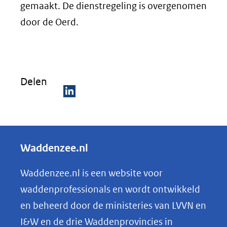
gemaakt. De dienstregeling is overgenomen
door de Oerd.
Delen
D
e
l
Waddenzee.nl
e
n
Waddenzee.nl is een website voor
o
waddenprofessionals en wordt ontwikkeld
p
en beheerd door de ministeries van LVVN en
L
I&W en de drie Waddenprovincies in