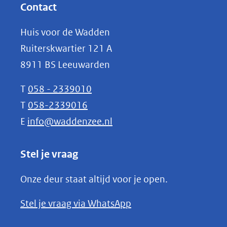
website)
nieuw
Contact
venster)
Huis voor de Wadden
(verwijst
Ruiterskwartier 121 A
naar
8911 BS Leeuwarden
een
andere
T
058 - 2339010
website)
T
058-2339016
E
info@waddenzee.nl
Stel je vraag
Onze deur staat altijd voor je open.
(opent
Stel je vraag via WhatsApp
in