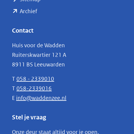
naar
(opent
een
Archief
andere
in
website)
nieuw
Contact
venster)
Huis voor de Wadden
(verwijst
Ruiterskwartier 121 A
naar
8911 BS Leeuwarden
een
andere
T
058 - 2339010
website)
T
058-2339016
E
info@waddenzee.nl
Stel je vraag
Onze deur staat altijd voor je open.