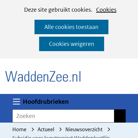
Cookies
Ga
Hier
Deze site gebruikt cookies.
Cookies
instellen
naar
kan
Alle cookies toestaan
de
het
inhoud
gebruik
Cookies weigeren
van
(naar homepage)
cookies
op
deze
website
worden
Uitklappen
Hoofdrubrieken
toegestaan
Zoeken
Zoeken
of
geweigerd.
Home
Actueel
Nieuwsoverzicht