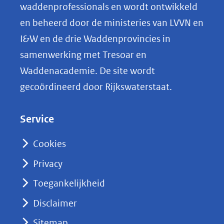
o
waddenprofessionals en wordt ontwikkeld
p
en beheerd door de ministeries van LVVN en
L
I&W en de drie Waddenprovincies in
i
samenwerking met Tresoar en
n
Waddenacademie. De site wordt
k
gecoördineerd door Rijkswaterstaat.
e
d
Service
I
n
Cookies
(opent
Privacy
in
nieuw
Toegankelijkheid
venster)
Disclaimer
(verwijst
Sitemap