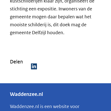
kustschilderijen klaar zijn, organiseert de
stichting een expositie. Inwoners van de
gemeente mogen daar bepalen wat het
mooiste schilderij is, dit doek mag de
gemeente Delfzijl houden.
Delen
D
e
l
Waddenzee.nl
e
n
Waddenzee.nl is een website voor