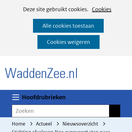
Cookies
Ga
Hier
Deze site gebruikt cookies.
Cookies
instellen
naar
kan
Alle cookies toestaan
de
het
inhoud
gebruik
Cookies weigeren
van
(naar homepage)
cookies
op
deze
website
worden
Uitklappen
Hoofdrubrieken
toegestaan
Zoeken
Zoeken
of
geweigerd.
Home
Actueel
Nieuwsoverzicht