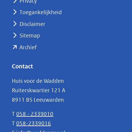
Privacy
in
nieuw
Toegankelijkheid
venster)
Disclaimer
(verwijst
Sitemap
naar
(opent
een
Archief
andere
in
website)
nieuw
Contact
venster)
Huis voor de Wadden
(verwijst
Ruiterskwartier 121 A
naar
8911 BS Leeuwarden
een
andere
T
058 - 2339010
website)
T
058-2339016