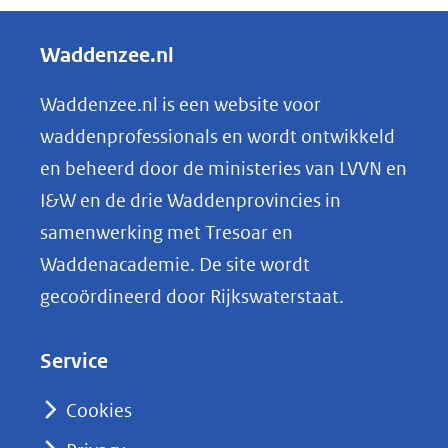
e
l
Waddenzee.nl
e
n
Waddenzee.nl is een website voor
o
waddenprofessionals en wordt ontwikkeld
p
en beheerd door de ministeries van LVVN en
L
I&W en de drie Waddenprovincies in
i
samenwerking met Tresoar en
n
Waddenacademie. De site wordt
k
gecoördineerd door Rijkswaterstaat.
e
d
Service
I
n
Cookies
(opent