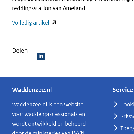
reddingsstation van Ameland.
(opent
Volledig artikel
in
nieuw
Delen
venster)
(verwijst
D
naar
e
een
l
andere
Waddenzee.nl
Service
e
website)
n
Waddenzee.nl is een website
Cook
o
voor waddenprofessionals en
Priva
p
wordt ontwikkeld en beheerd
Toega
L
door de ministeries van LVVN