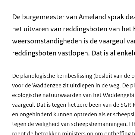
geweigerd.
De burgemeester van Ameland sprak deze
het uitvaren van reddingsboten van he
weersomstandigheden is de vaargeul van
reddingsboten vastlopen. Dat is al enkel
De planologische kernbeslissing (besluit van de 
voor de Waddenzee zit uitdiepen in de weg. De 
ecologische natuurwaarden van het Waddengebied
vaargeul. Dat is tegen het zere been van de SG
en ongehinderd kunnen optreden als er scheeps
tegen de veiligheid van scheepsbemanningen. Elber
roept de betrokken ministers op om ontheffing te