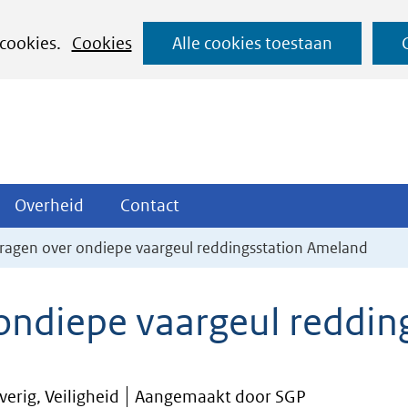
Ga
 cookies.
Cookies
Alle cookies toestaan
naar
de
inhoud
ojecten
Overheid
Contact
Overheid
Contact
tklappen
Uitklappen
Uitklappen
vragen over ondiepe vaargeul reddingsstation Ameland
 ondiepe vaargeul reddi
erig, Veiligheid
Aangemaakt door SGP