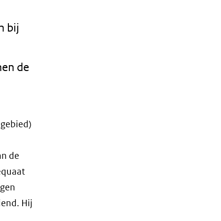
 bij
nen de
 gebied)
an de
equaat
egen
end. Hij