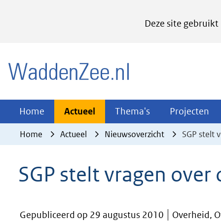
Cookies
Deze site gebruikt
instellen
Hier
(naar homepage)
kan
het
gebruik
van
Actueel
Thema's
Pr
Home
Actueel
Thema's
Projecten
Uitklappen
Uitklappen
Ui
cookies
Home
Actueel
Nieuwsoverzicht
SGP stelt 
op
deze
SGP stelt vragen over
website
worden
toegestaan
Gepubliceerd op 29 augustus 2010
Overheid, Ov
of