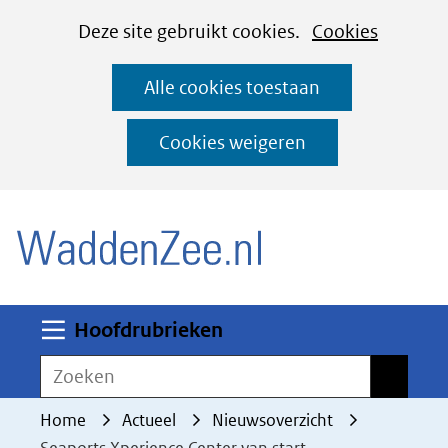
Cookies
Ga
Hier
Deze site gebruikt cookies.
Cookies
instellen
naar
kan
Alle cookies toestaan
de
het
inhoud
gebruik
Cookies weigeren
van
(naar homepage)
cookies
op
deze
website
worden
Uitklappen
Hoofdrubrieken
toegestaan
Zoeken
Zoeken
of
geweigerd.
Home
Actueel
Nieuwsoverzicht