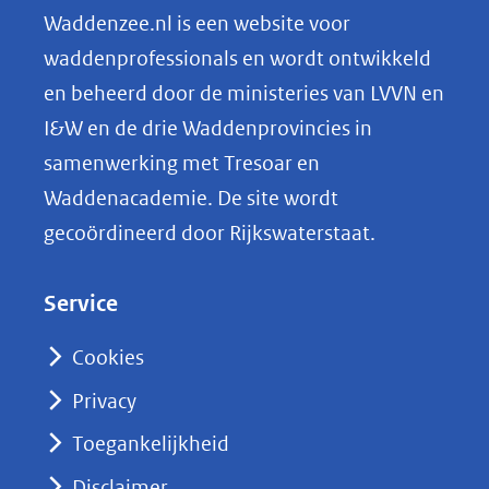
n
Waddenzee.nl is een website voor
o
waddenprofessionals en wordt ontwikkeld
p
en beheerd door de ministeries van LVVN en
L
I&W en de drie Waddenprovincies in
i
samenwerking met Tresoar en
n
Waddenacademie. De site wordt
k
gecoördineerd door Rijkswaterstaat.
e
d
Service
I
n
Cookies
(opent
Privacy
in
nieuw
Toegankelijkheid
venster)
Disclaimer