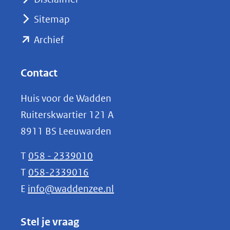
(verwijst
Sitemap
naar
(opent
een
Archief
andere
in
website)
nieuw
Contact
venster)
Huis voor de Wadden
(verwijst
Ruiterskwartier 121 A
naar
8911 BS Leeuwarden
een
andere
T
058 - 2339010
website)
T
058-2339016
E
info@waddenzee.nl
Stel je vraag