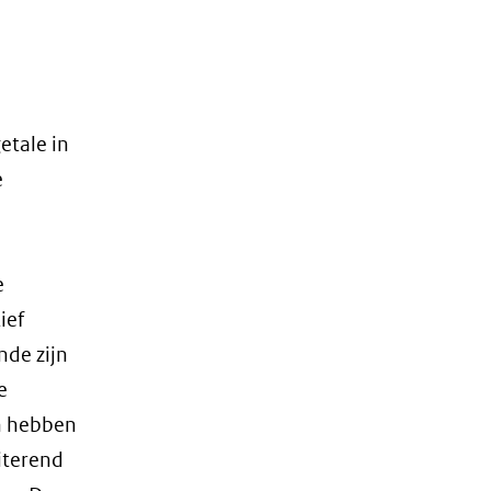
etale in
e
e
ief
nde zijn
e
en hebben
iterend