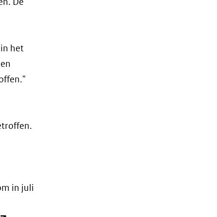
en. De
in het
een
offen."
troffen.
m in juli