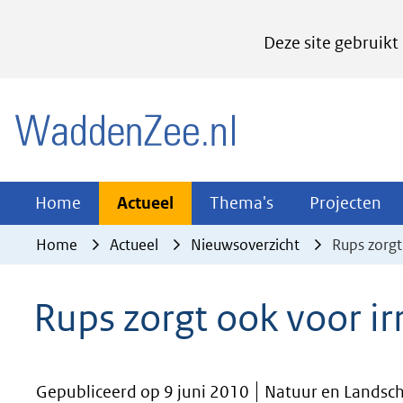
Cookies
Deze site gebruikt
instellen
Hier
(naar homepage)
kan
het
gebruik
van
Actueel
Thema's
Pr
Home
Actueel
Thema's
Projecten
Uitklappen
Uitklappen
Ui
cookies
Home
Actueel
Nieuwsoverzicht
Rups zorgt
op
deze
Rups zorgt ook voor ir
website
worden
toegestaan
Gepubliceerd op 9 juni 2010
Natuur en Landsch
of