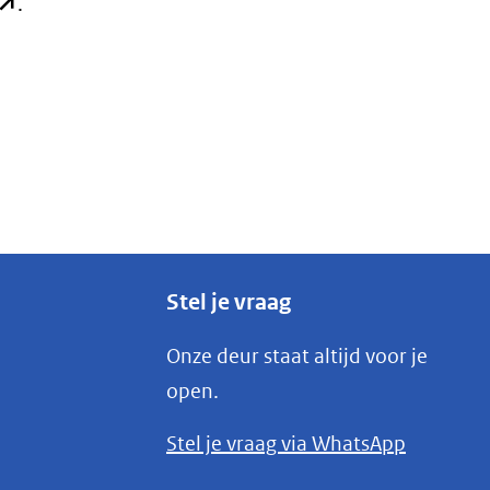
opent
.
n
ieuw
enster)
verwijst
aar
en
ndere
ebsite)
Stel je vraag
Onze deur staat altijd voor je
open.
(opent
Stel je vraag via WhatsApp
in