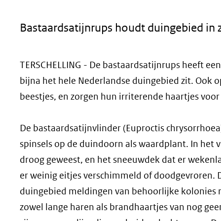
geweigerd.
Bastaardsatijnrups houdt duingebied in z
TERSCHELLING - De bastaardsatijnrups heeft een g
bijna het hele Nederlandse duingebied zit. Ook op
beestjes, en zorgen hun irriterende haartjes voor
De bastaardsatijnvlinder (Euproctis chrysorrhoea)
spinsels op de duindoorn als waardplant. In het v
droog geweest, en het sneeuwdek dat er wekenlan
er weinig eitjes verschimmeld of doodgevroren.
duingebied meldingen van behoorlijke kolonies 
zowel lange haren als brandhaartjes van nog geen