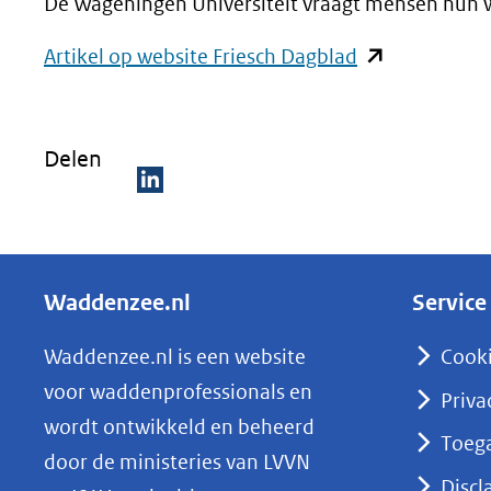
De Wageningen Universiteit vraagt mensen hun
(opent
Artikel op website Friesch Dagblad
in
nieuw
Delen
venster)
(verwijst
D
naar
e
een
l
andere
Waddenzee.nl
Service
e
website)
n
Waddenzee.nl is een website
Cook
o
voor waddenprofessionals en
Priva
p
wordt ontwikkeld en beheerd
Toega
L
door de ministeries van LVVN
i
Discl