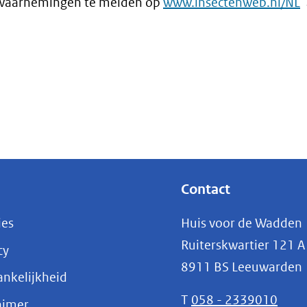
(
 waarnemingen te melden op
www.insectenweb.nl/NL
i
n
v
(
n
e
a
w
Contact
ies
Huis voor de Wadden
Ruiterskwartier 121 A
cy
8911 BS Leeuwarden
nkelijkheid
T
058 - 2339010
aimer