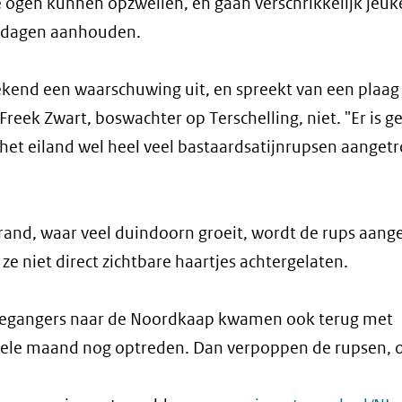
e ogen kunnen opzwellen, en gaan verschrikkelijk jeuk
an dagen aanhouden.
end een waarschuwing uit, en spreekt van een plaag 
reek Zwart, boswachter op Terschelling, niet. "Er is g
het eiland wel heel veel bastaardsatijnrupsen aangetr
trand, waar veel duindoorn groeit, wordt de rups aange
 niet direct zichtbare haartjes achtergelaten.
ursiegangers naar de Noordkaap kwamen ook terug met
hele maand nog optreden. Dan verpoppen de rupsen, o