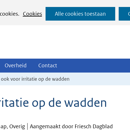
Ga
 cookies.
Cookies
Alle cookies toestaan
naar
de
inhoud
ojecten
Overheid
Contact
Overheid
Contact
tklappen
Uitklappen
Uitklappen
 ook voor irritatie op de wadden
ritatie op de wadden
ap, Overig
Aangemaakt door Friesch Dagblad