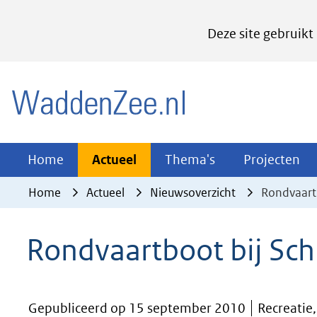
Cookies
Deze site gebruikt
instellen
Hier
(naar homepage)
kan
het
gebruik
van
Actueel
Thema's
Pr
Home
Actueel
Thema's
Projecten
Uitklappen
Uitklappen
Ui
cookies
Home
Actueel
Nieuwsoverzicht
Rondvaartb
op
deze
Rondvaartboot bij Sch
website
worden
toegestaan
Gepubliceerd op 15 september 2010
Recreatie,
of