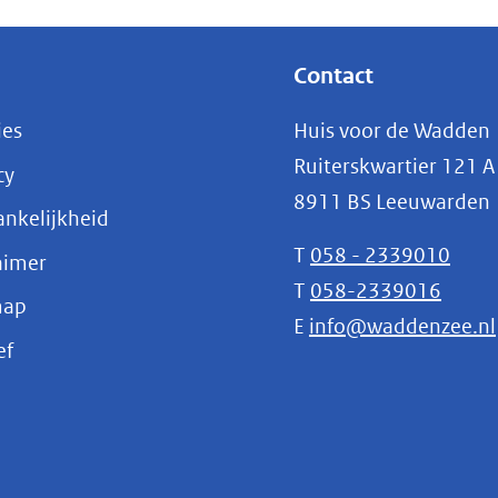
Contact
ies
Huis voor de Wadden
Ruiterskwartier 121 A
cy
8911 BS Leeuwarden
nkelijkheid
T
058 - 2339010
aimer
T
058-2339016
map
E
info@waddenzee.nl
(opent
ef
in
nieuw
venster)
(verwijst