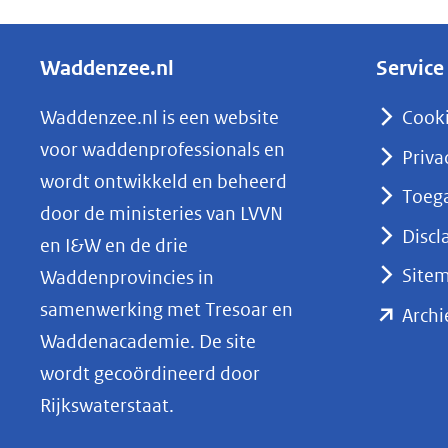
e
l
Waddenzee.nl
Service
e
n
Waddenzee.nl is een website
Cook
o
voor waddenprofessionals en
Priva
p
wordt ontwikkeld en beheerd
Toega
L
door de ministeries van LVVN
i
Discl
en I&W en de drie
n
Site
Waddenprovincies in
k
samenwerking met Tresoar en
Archi
e
Waddenacademie. De site
d
wordt gecoördineerd door
I
Rijkswaterstaat.
n
(opent