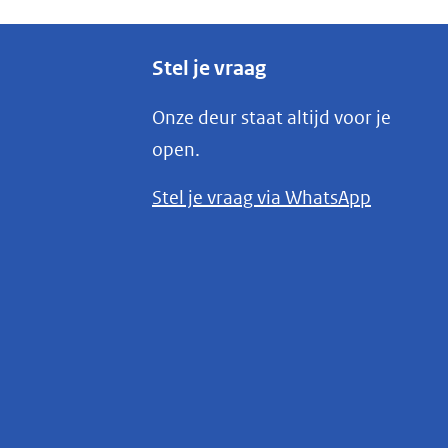
Stel je vraag
Onze deur staat altijd voor je
open.
(opent
Stel je vraag via WhatsApp
in
nieuw
venster)
(verwijst
naar
een
andere