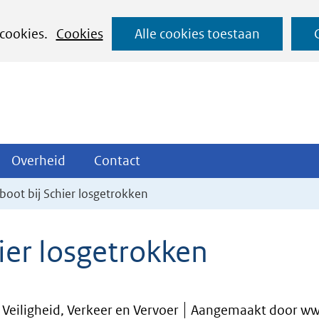
Ga
 cookies.
Cookies
Alle cookies toestaan
naar
de
inhoud
ojecten
Overheid
Contact
Overheid
Contact
tklappen
Uitklappen
Uitklappen
oot bij Schier losgetrokken
ier losgetrokken
 Veiligheid, Verkeer en Vervoer
Aangemaakt door ww