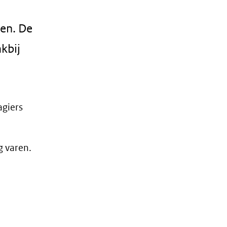
en. De
kbij
agiers
g varen.