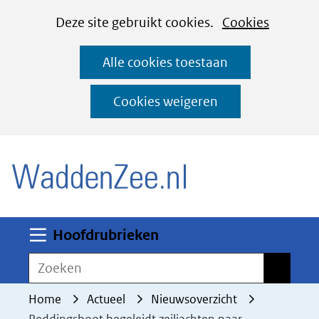
Cookies
Ga
Hier
Deze site gebruikt cookies.
Cookies
instellen
naar
kan
Alle cookies toestaan
de
het
inhoud
gebruik
Cookies weigeren
van
(naar homepage)
cookies
op
deze
website
worden
Uitklappen
Hoofdrubrieken
toegestaan
Zoeken
Zoeken
of
geweigerd.
Home
Actueel
Nieuwsoverzicht