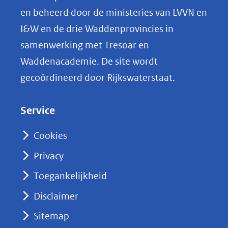
p
en beheerd door de ministeries van LVVN en
L
I&W en de drie Waddenprovincies in
i
samenwerking met Tresoar en
n
Waddenacademie. De site wordt
k
gecoördineerd door Rijkswaterstaat.
e
d
Service
I
n
Cookies
(opent
Privacy
in
nieuw
Toegankelijkheid
venster)
Disclaimer
(verwijst
Sitemap
naar