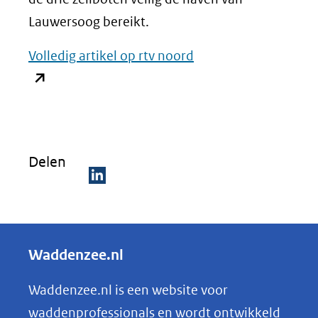
Lauwersoog bereikt.
Volledig artikel op rtv noord
(opent
in
nieuw
venster)
Delen
(verwijst
naar
D
een
e
andere
l
Waddenzee.nl
website)
e
n
Waddenzee.nl is een website voor
o
waddenprofessionals en wordt ontwikkeld