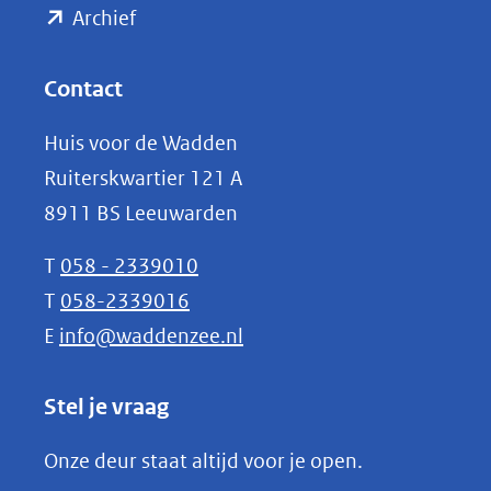
(opent
een
Archief
andere
in
website)
nieuw
Contact
venster)
Huis voor de Wadden
(verwijst
Ruiterskwartier 121 A
naar
8911 BS Leeuwarden
een
andere
T
058 - 2339010
website)
T
058-2339016
E
info@waddenzee.nl
Stel je vraag
Onze deur staat altijd voor je open.