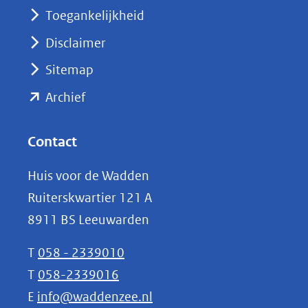
nieuw
Toegankelijkheid
venster)
Disclaimer
(verwijst
Sitemap
naar
(opent
een
Archief
andere
in
website)
nieuw
Contact
venster)
Huis voor de Wadden
(verwijst
Ruiterskwartier 121 A
naar
8911 BS Leeuwarden
een
andere
T
058 - 2339010
website)
T
058-2339016
E
info@waddenzee.nl