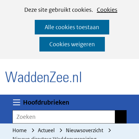
Cookies
Ga
Hier
Deze site gebruikt cookies.
Cookies
instellen
naar
kan
Alle cookies toestaan
de
het
inhoud
gebruik
Cookies weigeren
van
(naar homepage)
cookies
op
deze
website
worden
Uitklappen
Hoofdrubrieken
toegestaan
Zoeken
Zoeken
of
geweigerd.
Home
Actueel
Nieuwsoverzicht