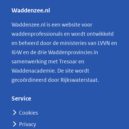
l
Waddenzee.nl
e
n
Waddenzee.nl is een website voor
o
waddenprofessionals en wordt ontwikkeld
p
en beheerd door de ministeries van LVVN en
L
I&W en de drie Waddenprovincies in
i
samenwerking met Tresoar en
n
Waddenacademie. De site wordt
k
gecoördineerd door Rijkswaterstaat.
e
d
Service
I
n
Cookies
(opent
Privacy
in