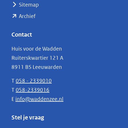
Sitemap
naar
(opent
een
Archief
andere
in
website)
nieuw
Contact
venster)
Huis voor de Wadden
(verwijst
Ruiterskwartier 121 A
naar
8911 BS Leeuwarden
een
andere
T
058 - 2339010
website)
T
058-2339016
E
info@waddenzee.nl
Stel je vraag