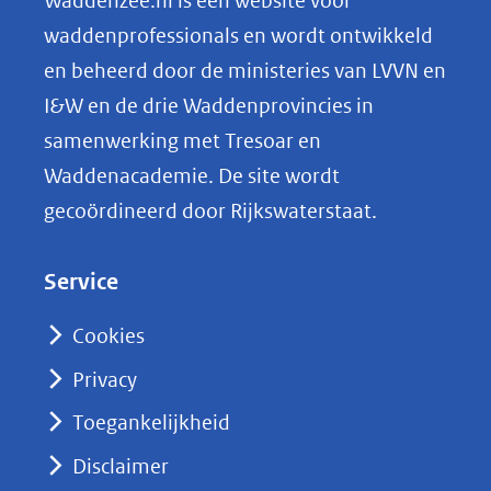
Waddenzee.nl is een website voor
o
waddenprofessionals en wordt ontwikkeld
p
en beheerd door de ministeries van LVVN en
L
I&W en de drie Waddenprovincies in
i
samenwerking met Tresoar en
n
Waddenacademie. De site wordt
k
gecoördineerd door Rijkswaterstaat.
e
d
Service
I
n
Cookies
(opent
Privacy
in
nieuw
Toegankelijkheid
venster)
Disclaimer
(verwijst