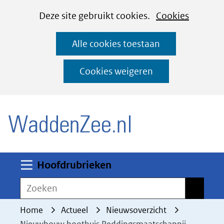
Cookies
Ga
Hier
Deze site gebruikt cookies.
Cookies
instellen
naar
kan
Alle cookies toestaan
de
het
inhoud
gebruik
Cookies weigeren
van
(naar homepage)
cookies
op
deze
website
worden
Uitklappen
Hoofdrubrieken
toegestaan
Zoeken
Zoeken
of
geweigerd.
Home
Actueel
Nieuwsoverzicht