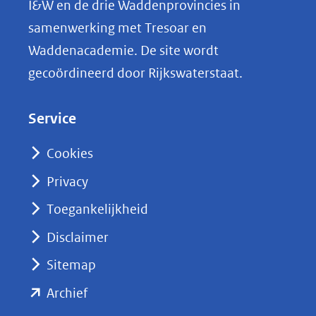
I&W en de drie Waddenprovincies in
i
samenwerking met Tresoar en
n
Waddenacademie. De site wordt
k
gecoördineerd door Rijkswaterstaat.
e
d
Service
I
n
Cookies
(opent
Privacy
in
nieuw
Toegankelijkheid
venster)
Disclaimer
(verwijst
Sitemap
naar
(opent
een
Archief
andere
in