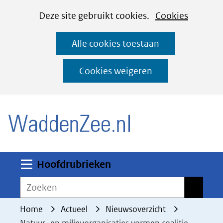
Cookies
Ga
Hier
Deze site gebruikt cookies.
Cookies
instellen
naar
kan
Alle cookies toestaan
de
het
inhoud
gebruik
Cookies weigeren
van
(naar homepage)
cookies
op
deze
website
worden
Uitklappen
Hoofdrubrieken
toegestaan
Zoeken
Zoeken
of
geweigerd.
Home
Actueel
Nieuwsoverzicht