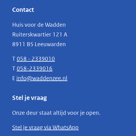
website)
nieuw
Contact
venster)
Huis voor de Wadden
(verwijst
Ruiterskwartier 121 A
naar
8911 BS Leeuwarden
een
andere
T
058 - 2339010
website)
T
058-2339016
E
info@waddenzee.nl
Stel je vraag
Onze deur staat altijd voor je open.
(opent
Stel je vraag via WhatsApp