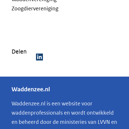
Zoogdiervereniging
Delen
D
e
l
Waddenzee.nl
e
n
Waddenzee.nl is een website voor
o
waddenprofessionals en wordt ontwikkeld
p
en beheerd door de ministeries van LVVN en
L