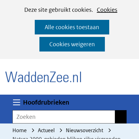
Cookies
Ga
Hier
Deze site gebruikt cookies.
Cookies
instellen
naar
kan
Alle cookies toestaan
de
het
inhoud
gebruik
Cookies weigeren
van
(naar homepage)
cookies
op
deze
website
worden
Uitklappen
Hoofdrubrieken
toegestaan
Zoeken
Zoeken
of
geweigerd.
Home
Actueel
Nieuwsoverzicht