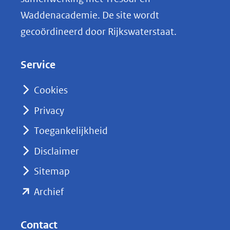
n
Waddenacademie. De site wordt
k
gecoördineerd door Rijkswaterstaat.
e
d
Service
I
n
Cookies
(opent
Privacy
in
nieuw
Toegankelijkheid
venster)
Disclaimer
(verwijst
Sitemap
naar
(opent
een
Archief
andere
in
website)
nieuw
Contact