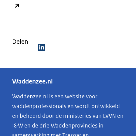
(opent
in
nieuw
venster)
Delen
(verwijst
naar
D
een
e
andere
l
Waddenzee.nl
website)
e
n
Waddenzee.nl is een website voor
o
waddenprofessionals en wordt ontwikkeld
p
en beheerd door de ministeries van LVVN en
L
I&W en de drie Waddenprovincies in
i
samenwerking met Tresoar en