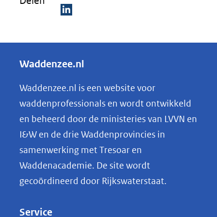
Delen
D
e
l
Waddenzee.nl
e
n
Waddenzee.nl is een website voor
o
waddenprofessionals en wordt ontwikkeld
p
en beheerd door de ministeries van LVVN en
L
I&W en de drie Waddenprovincies in
i
samenwerking met Tresoar en
n
Waddenacademie. De site wordt
k
gecoördineerd door Rijkswaterstaat.
e
d
Service
I