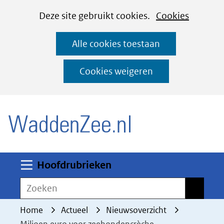
Cookies
Ga
Hier
Deze site gebruikt cookies.
Cookies
instellen
naar
kan
Alle cookies toestaan
de
het
inhoud
gebruik
Cookies weigeren
van
(naar homepage)
cookies
op
deze
website
worden
Uitklappen
Hoofdrubrieken
toegestaan
Zoeken
Zoeken
of
geweigerd.
Home
Actueel
Nieuwsoverzicht