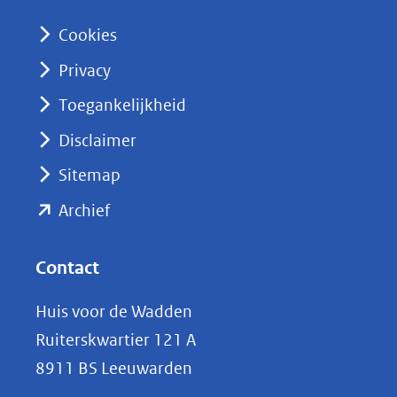
n
Cookies
(opent
Privacy
in
nieuw
Toegankelijkheid
venster)
Disclaimer
(verwijst
Sitemap
naar
(opent
een
Archief
andere
in
website)
nieuw
Contact
venster)
Huis voor de Wadden
(verwijst
Ruiterskwartier 121 A
naar
8911 BS Leeuwarden
een