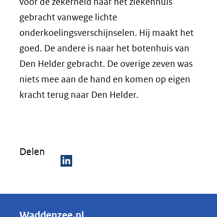
voor de zekerheid naar het ziekenhuis
gebracht vanwege lichte
onderkoelingsverschijnselen. Hij maakt het
goed. De andere is naar het botenhuis van
Den Helder gebracht. De overige zeven was
niets mee aan de hand en komen op eigen
kracht terug naar Den Helder.
Delen
D
e
l
Waddenzee.nl