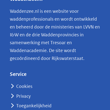
e
n
Waddenzee.nl is een website voor
o
waddenprofessionals en wordt ontwikkeld
p
en beheerd door de ministeries van LVVN en
L
I&W en de drie Waddenprovincies in
i
samenwerking met Tresoar en
n
Waddenacademie. De site wordt
k
gecoördineerd door Rijkswaterstaat.
e
d
Service
I
n
Cookies
(opent
Privacy
in
nieuw
Toegankelijkheid