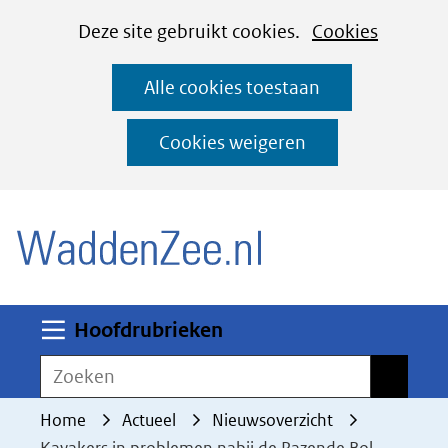
Cookies
Ga
Hier
Deze site gebruikt cookies.
Cookies
instellen
naar
kan
Alle cookies toestaan
de
het
inhoud
gebruik
Cookies weigeren
van
(naar homepage)
cookies
op
deze
website
worden
Uitklappen
Hoofdrubrieken
toegestaan
Zoeken
Zoeken
of
geweigerd.
Home
Actueel
Nieuwsoverzicht