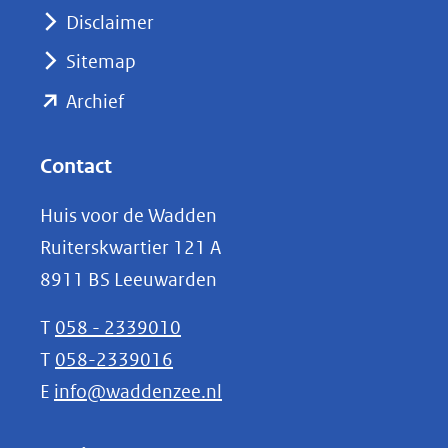
venster)
Disclaimer
(verwijst
Sitemap
naar
(opent
een
Archief
andere
in
website)
nieuw
Contact
venster)
Huis voor de Wadden
(verwijst
Ruiterskwartier 121 A
naar
8911 BS Leeuwarden
een
andere
T
058 - 2339010
website)
T
058-2339016
E
info@waddenzee.nl