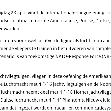
jdag 23 april vindt de internationale vliegoefening Fri
landse luchtmacht ook de Amerikaanse, Poolse, Duitse,
eeuwarden.
chten voor zowel luchtverdediging als luchtsteun aan
mende vliegers te trainen in het uitvoeren van compl
 scenario´s van toekomstige NATO-Response Force (NRF
htvliegtuigen, vliegen in deze oefening de Amerikaa
se Luchtmacht met 4 F-16 jachtvliegtuigen en de Noor
e luchtmacht neemt deel met 4 F-18 Hornet jachtvlieg
Duitse luchtmacht met 4 F-4F Phantoms. Nieuw dit jaa
 team dat ingezet wordt om radar- en communicaties