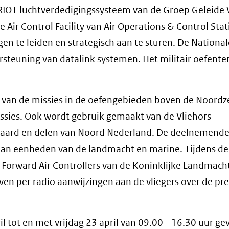
TRIOT luchtverdedigingssysteem van de Groep Geleide
Air Control Facility van Air Operations & Control Stat
en te leiden en strategisch aan te sturen. De National
teuning van datalink systemen. Het militair oefenter
el van de missies in de oefengebieden boven de Noordz
ssies. Ook wordt gebruik gemaakt van de Vliehors
ewaard en delen van Noord Nederland. De deelnemend
aan eenheden van de landmacht en marine. Tijdens de
rward Air Controllers van de Koninklijke Landmach
ven per radio aanwijzingen aan de vliegers over de pre
 tot en met vrijdag 23 april van 09.00 - 16.30 uur ge