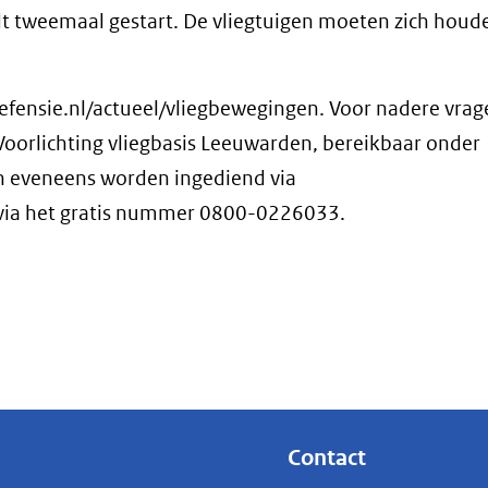
t tweemaal gestart. De vliegtuigen moeten zich houd
efensie.nl/actueel/vliegbewegingen. Voor nadere vrag
oorlichting vliegbasis Leeuwarden, bereikbaar onder
 eveneens worden ingediend via
via het gratis nummer 0800-0226033.
r)
st
e
Contact