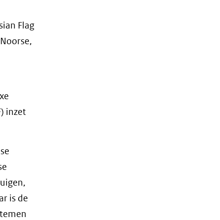
sian Flag
 Noorse,
exe
) inzet
nse
se
tuigen,
r is de
ystemen