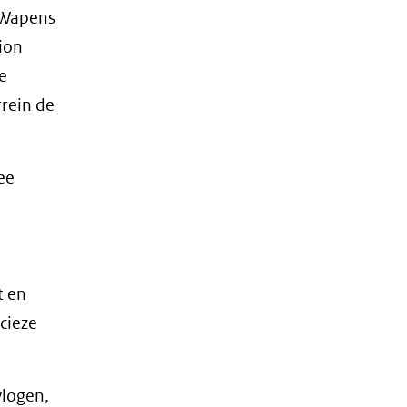
 Wapens
ion
e
rein de
ee
e
t en
cieze
vlogen,