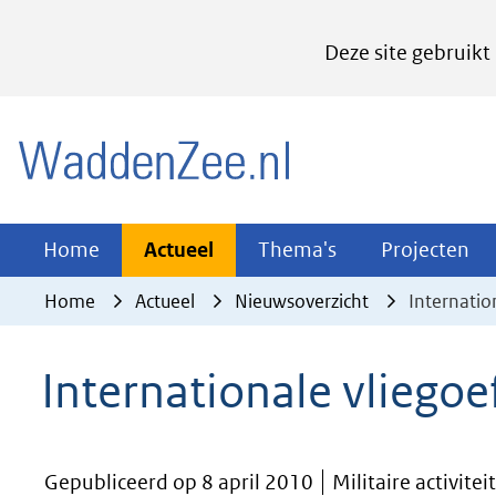
Cookies
Deze site gebruikt
instellen
Hier
(naar homepage)
kan
het
gebruik
van
Actueel
Thema's
Pr
Home
Actueel
Thema's
Projecten
Uitklappen
Uitklappen
Ui
cookies
Home
Actueel
Nieuwsoverzicht
Internatio
op
deze
Internationale vliegoe
website
worden
toegestaan
Gepubliceerd op 8 april 2010
Militaire activite
of