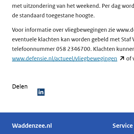
met uitzondering van het weekend. Per dag word
de standaard toegestane hoogte.
Voor informatie over vliegbewegingen zie www.d
eventuele klachten kan worden gebeld met Staf V
telefoonnummer 058 2346700. Klachten kunnen
(opent
www.defensie.nl/actueel/vliegbewegingen
of 
in
nieuw
Delen
venste
(verwij
D
naar
e
een
l
ander
Waddenzee.nl
Service
e