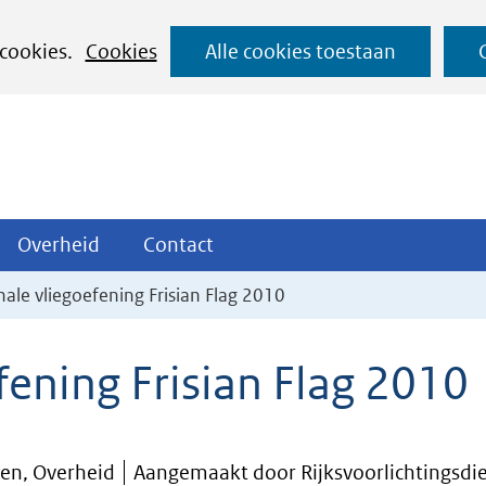
Ga
 cookies.
Cookies
Alle cookies toestaan
naar
de
inhoud
ojecten
Overheid
Contact
Overheid
Contact
tklappen
Uitklappen
Uitklappen
nale vliegoefening Frisian Flag 2010
fening Frisian Flag 2010
iten, Overheid
Aangemaakt door Rijksvoorlichtingsdi