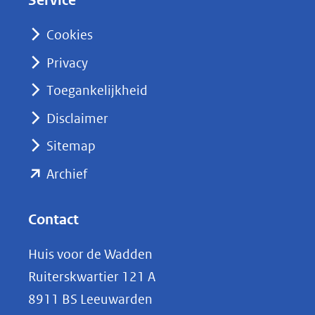
Service
I
n
Cookies
(opent
Privacy
in
nieuw
Toegankelijkheid
venster)
Disclaimer
(verwijst
Sitemap
naar
(opent
een
Archief
andere
in
website)
nieuw
Contact
venster)
Huis voor de Wadden
(verwijst
Ruiterskwartier 121 A
naar
8911 BS Leeuwarden
een