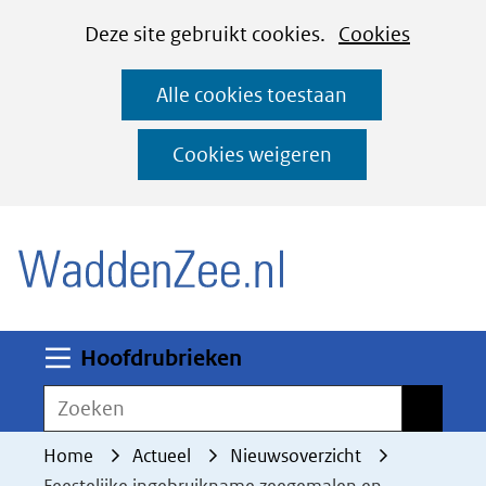
Cookies
Ga
Hier
Deze site gebruikt cookies.
Cookies
instellen
naar
kan
Alle cookies toestaan
de
het
inhoud
gebruik
Cookies weigeren
van
(naar homepage)
cookies
op
deze
website
worden
Uitklappen
Hoofdrubrieken
toegestaan
Zoeken
Zoeken
of
geweigerd.
Home
Actueel
Nieuwsoverzicht