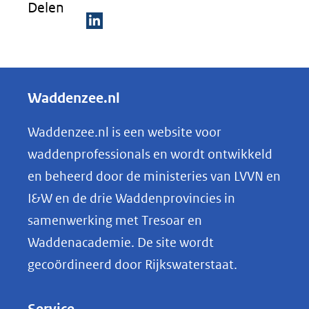
Delen
D
e
l
Waddenzee.nl
e
n
Waddenzee.nl is een website voor
o
waddenprofessionals en wordt ontwikkeld
p
en beheerd door de ministeries van LVVN en
L
I&W en de drie Waddenprovincies in
i
samenwerking met Tresoar en
n
Waddenacademie. De site wordt
k
gecoördineerd door Rijkswaterstaat.
e
d