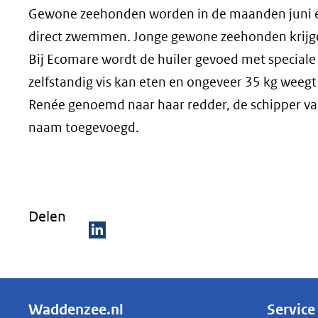
Gewone zeehonden worden in de maanden juni en 
direct zwemmen. Jonge gewone zeehonden krijgen
Bij Ecomare wordt de huiler gevoed met speciale
zelfstandig vis kan eten en ongeveer 35 kg weegt
Renée genoemd naar haar redder, de schipper van
naam toegevoegd.
Delen
D
e
l
Waddenzee.nl
Service