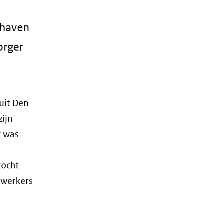
e haven
orger
uit Den
zijn
t was
tocht
ewerkers