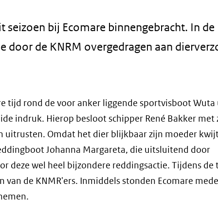
 dit seizoen bij Ecomare binnengebracht. In d
je door de KNRM overgedragen aan dierverz
tijd rond de voor anker liggende sportvisboot Wuta 
ide indruk. Hierop besloot schipper René Bakker met 
n uitrusten. Omdat het dier blijkbaar zijn moeder kwij
eddingboot Johanna Margareta, die uitsluitend door
or deze wel heel bijzondere reddingsactie. Tijdens de 
anden van de KNMR'ers. Inmiddels stonden Ecomare med
 nemen.