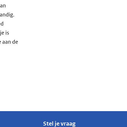
dan
andig.
ed
e is
e aan de
Stel je vraag