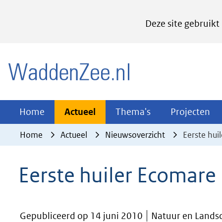
Cookies
Deze site gebruikt
instellen
Hier
(naar homepage)
kan
het
gebruik
van
Actueel
Thema's
Pr
Home
Actueel
Thema's
Projecten
Uitklappen
Uitklappen
Ui
cookies
Home
Actueel
Nieuwsoverzicht
Eerste hu
op
deze
Eerste huiler Ecomar
website
worden
toegestaan
Gepubliceerd op 14 juni 2010
Natuur en Lands
of