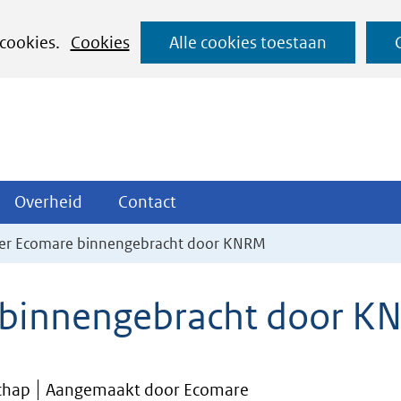
Ga
 cookies.
Cookies
Alle cookies toestaan
naar
de
inhoud
ojecten
Overheid
Contact
Overheid
Contact
tklappen
Uitklappen
Uitklappen
iler Ecomare binnengebracht door KNRM
e binnengebracht door 
chap
Aangemaakt door Ecomare