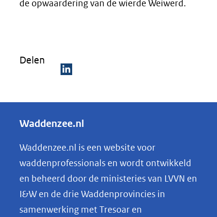
de opwaardering van de wierde Weiwerd.
Delen
D
e
l
Waddenzee.nl
e
n
Waddenzee.nl is een website voor
o
waddenprofessionals en wordt ontwikkeld
p
en beheerd door de ministeries van LVVN en
L
I&W en de drie Waddenprovincies in
i
samenwerking met Tresoar en