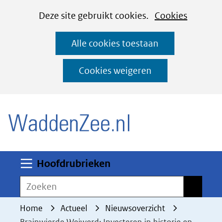
Cookies
Ga
Hier
Deze site gebruikt cookies.
Cookies
instellen
naar
kan
Alle cookies toestaan
de
het
inhoud
gebruik
Cookies weigeren
van
(naar homepage)
cookies
op
deze
website
worden
Uitklappen
Hoofdrubrieken
toegestaan
Zoeken
Zoeken
of
geweigerd.
Home
Actueel
Nieuwsoverzicht