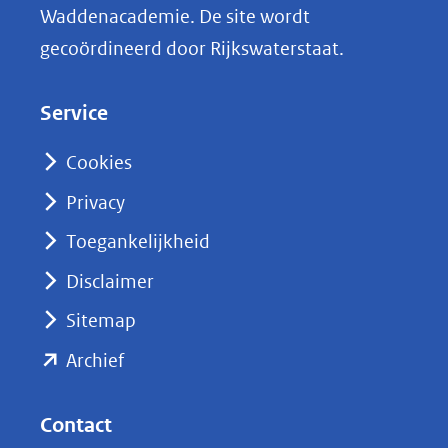
n
Waddenacademie. De site wordt
k
gecoördineerd door Rijkswaterstaat.
e
d
Service
I
n
Cookies
(opent
Privacy
in
nieuw
Toegankelijkheid
venster)
Disclaimer
(verwijst
Sitemap
naar
(opent
een
Archief
andere
in
website)
nieuw
Contact