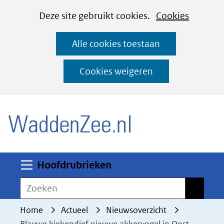
Cookies
Ga
Hier
Deze site gebruikt cookies.
Cookies
instellen
naar
kan
Alle cookies toestaan
de
het
inhoud
gebruik
Cookies weigeren
van
(naar homepage)
cookies
op
deze
website
worden
Uitklappen
Hoofdrubrieken
toegestaan
Zoeken
Zoeken
of
geweigerd.
Home
Actueel
Nieuwsoverzicht