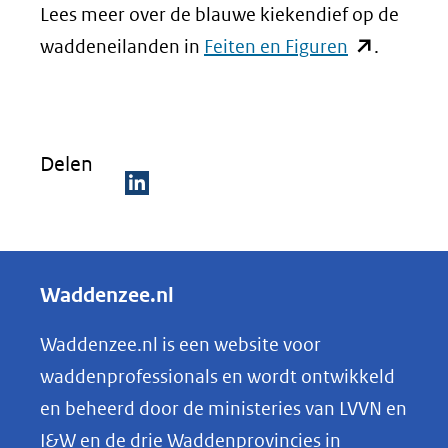
Lees meer over de blauwe kiekendief op de
(opent
waddeneilanden in
Feiten en Figuren
.
in
nieuw
venster)
Delen
(verwijst
naar
D
een
e
andere
l
Waddenzee.nl
website)
e
n
Waddenzee.nl is een website voor
o
waddenprofessionals en wordt ontwikkeld
p
en beheerd door de ministeries van LVVN en
L
I&W en de drie Waddenprovincies in