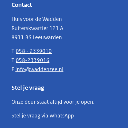
website)
nieuw
Contact
venster)
Huis voor de Wadden
(verwijst
Ruiterskwartier 121 A
naar
8911 BS Leeuwarden
een
andere
T
058 - 2339010
website)
T
058-2339016
E
info@waddenzee.nl
Stel je vraag
Onze deur staat altijd voor je open.
(opent
Stel je vraag via WhatsApp
in