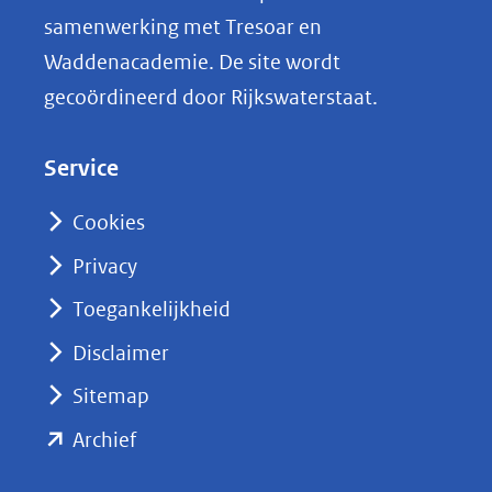
i
samenwerking met Tresoar en
n
Waddenacademie. De site wordt
k
gecoördineerd door Rijkswaterstaat.
e
d
Service
I
n
Cookies
(opent
Privacy
in
nieuw
Toegankelijkheid
venster)
Disclaimer
(verwijst
Sitemap
naar
(opent
een
Archief
andere
in