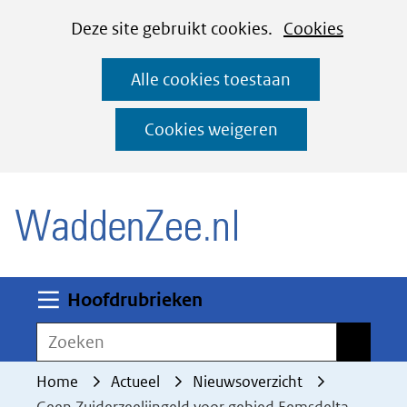
Cookies
Ga
Hier
Deze site gebruikt cookies.
Cookies
instellen
naar
kan
Alle cookies toestaan
de
het
inhoud
gebruik
Cookies weigeren
van
(naar homepage)
cookies
op
deze
website
worden
Uitklappen
Hoofdrubrieken
toegestaan
Zoeken
Zoeken
of
geweigerd.
Home
Actueel
Nieuwsoverzicht