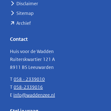
venster)
Disclaimer
(verwijst
Sitemap
naar
(opent
een
Archief
andere
in
website)
nieuw
Contact
venster)
Huis voor de Wadden
(verwijst
Ruiterskwartier 121 A
naar
8911 BS Leeuwarden
een
andere
T
058 - 2339010
website)
T
058-2339016
E
info@waddenzee.nl