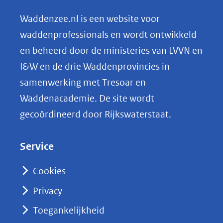
e
n
Waddenzee.nl is een website voor
o
waddenprofessionals en wordt ontwikkeld
p
en beheerd door de ministeries van LVVN en
L
I&W en de drie Waddenprovincies in
i
samenwerking met Tresoar en
n
Waddenacademie. De site wordt
k
gecoördineerd door Rijkswaterstaat.
e
d
Service
I
n
Cookies
(opent
Privacy
in
nieuw
Toegankelijkheid