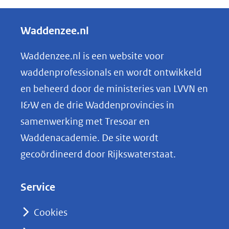
e
l
Waddenzee.nl
e
n
Waddenzee.nl is een website voor
o
waddenprofessionals en wordt ontwikkeld
p
en beheerd door de ministeries van LVVN en
L
I&W en de drie Waddenprovincies in
i
samenwerking met Tresoar en
n
Waddenacademie. De site wordt
k
gecoördineerd door Rijkswaterstaat.
e
d
Service
I
n
Cookies
(opent