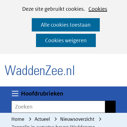
Cookies
Ga
Hier
Deze site gebruikt cookies.
Cookies
instellen
naar
kan
Alle cookies toestaan
de
het
inhoud
gebruik
Cookies weigeren
van
(naar homepage)
cookies
op
deze
website
worden
Uitklappen
Hoofdrubrieken
toegestaan
Zoeken
Zoeken
of
geweigerd.
Home
Actueel
Nieuwsoverzicht