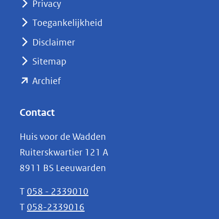
Privacy
in
nieuw
Toegankelijkheid
venster)
Disclaimer
(verwijst
Sitemap
naar
(opent
een
Archief
andere
in
website)
nieuw
Contact
venster)
Huis voor de Wadden
(verwijst
Ruiterskwartier 121 A
naar
8911 BS Leeuwarden
een
andere
T
058 - 2339010
website)
T
058-2339016